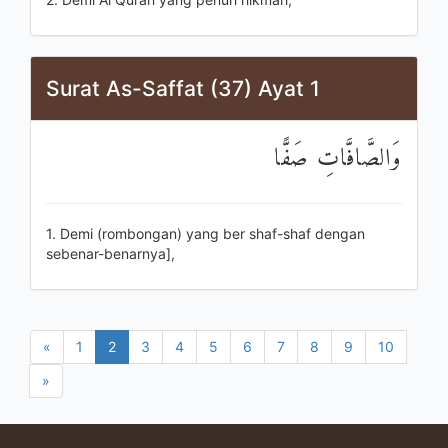
Surat As-Saffat (37) Ayat 1
وَالصَّافَّاتِ صَفًّا
1. Demi (rombongan) yang ber shaf-shaf dengan
sebenar-benarnya],
«
1
2
3
4
5
6
7
8
9
10
»