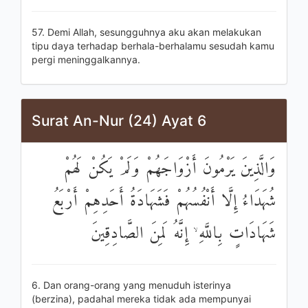
57. Demi Allah, sesungguhnya aku akan melakukan
tipu daya terhadap berhala-berhalamu sesudah kamu
pergi meninggalkannya.
Surat An-Nur (24) Ayat 6
وَالَّذِينَ يَرْمُونَ أَزْوَاجَهُمْ وَلَمْ يَكُنْ لَهُمْ
شُهَدَاءُ إِلَّا أَنْفُسُهُمْ فَشَهَادَةُ أَحَدِهِمْ أَرْبَعُ
شَهَادَاتٍ بِاللَّهِ ۙ إِنَّهُ لَمِنَ الصَّادِقِينَ
6. Dan orang-orang yang menuduh isterinya
(berzina), padahal mereka tidak ada mempunyai