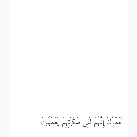
لَعَمْرُكَ إِنَّهُمْ لَفِي سَكْرَتِهِمْ يَعْمَهُونَ