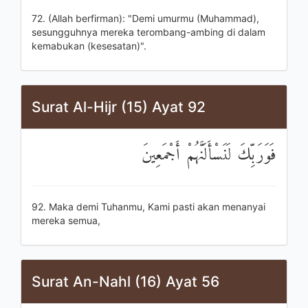
72. (Allah berfirman): "Demi umurmu (Muhammad),
sesungguhnya mereka terombang-ambing di dalam
kemabukan (kesesatan)".
Surat Al-Hijr (15) Ayat 92
فَوَرَبِّكَ لَنَسْأَلَنَّهُمْ أَجْمَعِينَ
92. Maka demi Tuhanmu, Kami pasti akan menanyai
mereka semua,
Surat An-Nahl (16) Ayat 56