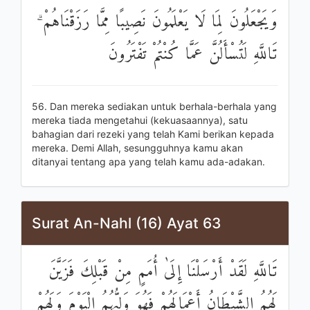
وَيَجْعَلُونَ لِمَا لَا يَعْلَمُونَ نَصِيبًا مِمَّا رَزَقْنَاهُمْ ۗ
تَاللَّهِ لَتُسْأَلُنَّ عَمَّا كُنْتُمْ تَفْتَرُونَ
56. Dan mereka sediakan untuk berhala-berhala yang
mereka tiada mengetahui (kekuasaannya), satu
bahagian dari rezeki yang telah Kami berikan kepada
mereka. Demi Allah, sesungguhnya kamu akan
ditanyai tentang apa yang telah kamu ada-adakan.
Surat An-Nahl (16) Ayat 63
تَاللَّهِ لَقَدْ أَرْسَلْنَا إِلَىٰ أُمَمٍ مِنْ قَبْلِكَ فَزَيَّنَ
لَهُمُ الشَّيْطَانُ أَعْمَالَهُمْ فَهُوَ وَلِيُّهُمُ الْيَوْمَ وَلَهُمْ