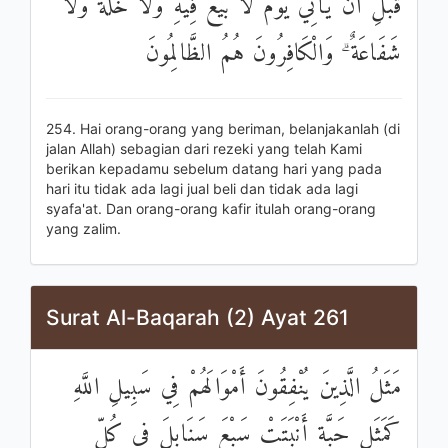
قَبْلِ أَنْ يَأْتِيَ يَوْمٌ لَا بَيْعٌ فِيهِ وَلَا خُلَّةٌ وَلَا
شَفَاعَةٌ ۗ وَالْكَافِرُونَ هُمُ الظَّالِمُونَ
254. Hai orang-orang yang beriman, belanjakanlah (di
jalan Allah) sebagian dari rezeki yang telah Kami
berikan kepadamu sebelum datang hari yang pada
hari itu tidak ada lagi jual beli dan tidak ada lagi
syafa'at. Dan orang-orang kafir itulah orang-orang
yang zalim.
Surat Al-Baqarah (2) Ayat 261
مَثَلُ الَّذِينَ يُنْفِقُونَ أَمْوَالَهُمْ فِي سَبِيلِ اللَّهِ
كَمَثَلِ حَبَّةٍ أَنْبَتَتْ سَبْعَ سَنَابِلَ فِي كُلِّ