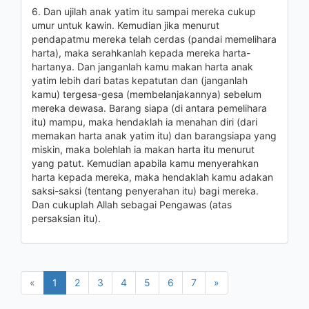
6. Dan ujilah anak yatim itu sampai mereka cukup
umur untuk kawin. Kemudian jika menurut
pendapatmu mereka telah cerdas (pandai memelihara
harta), maka serahkanlah kepada mereka harta-
hartanya. Dan janganlah kamu makan harta anak
yatim lebih dari batas kepatutan dan (janganlah
kamu) tergesa-gesa (membelanjakannya) sebelum
mereka dewasa. Barang siapa (di antara pemelihara
itu) mampu, maka hendaklah ia menahan diri (dari
memakan harta anak yatim itu) dan barangsiapa yang
miskin, maka bolehlah ia makan harta itu menurut
yang patut. Kemudian apabila kamu menyerahkan
harta kepada mereka, maka hendaklah kamu adakan
saksi-saksi (tentang penyerahan itu) bagi mereka.
Dan cukuplah Allah sebagai Pengawas (atas
persaksian itu).
«
1
2
3
4
5
6
7
»