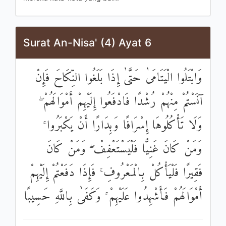
Surat An-Nisa' (4) Ayat 6
وَابْتَلُوا الْيَتَامَىٰ حَتَّىٰ إِذَا بَلَغُوا النِّكَاحَ فَإِنْ
آنَسْتُمْ مِنْهُمْ رُشْدًا فَادْفَعُوا إِلَيْهِمْ أَمْوَالَهُمْ ۖ
وَلَا تَأْكُلُوهَا إِسْرَافًا وَبِدَارًا أَنْ يَكْبَرُوا ۚ
وَمَنْ كَانَ غَنِيًّا فَلْيَسْتَعْفِفْ ۖ وَمَنْ كَانَ
فَقِيرًا فَلْيَأْكُلْ بِالْمَعْرُوفِ ۚ فَإِذَا دَفَعْتُمْ إِلَيْهِمْ
أَمْوَالَهُمْ فَأَشْهِدُوا عَلَيْهِمْ ۚ وَكَفَىٰ بِاللَّهِ حَسِيبًا