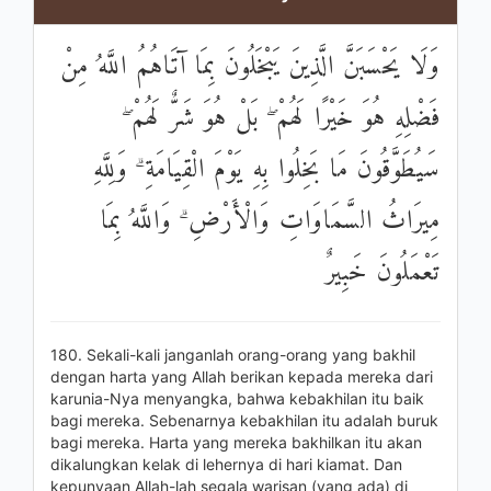
وَلَا يَحْسَبَنَّ الَّذِينَ يَبْخَلُونَ بِمَا آتَاهُمُ اللَّهُ مِنْ
فَضْلِهِ هُوَ خَيْرًا لَهُمْ ۖ بَلْ هُوَ شَرٌّ لَهُمْ ۖ
سَيُطَوَّقُونَ مَا بَخِلُوا بِهِ يَوْمَ الْقِيَامَةِ ۗ وَلِلَّهِ
مِيرَاثُ السَّمَاوَاتِ وَالْأَرْضِ ۗ وَاللَّهُ بِمَا
تَعْمَلُونَ خَبِيرٌ
180. Sekali-kali janganlah orang-orang yang bakhil
dengan harta yang Allah berikan kepada mereka dari
karunia-Nya menyangka, bahwa kebakhilan itu baik
bagi mereka. Sebenarnya kebakhilan itu adalah buruk
bagi mereka. Harta yang mereka bakhilkan itu akan
dikalungkan kelak di lehernya di hari kiamat. Dan
kepunyaan Allah-lah segala warisan (yang ada) di