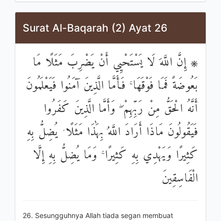
Surat Al-Baqarah (2) Ayat 26
۞ إِنَّ اللَّهَ لَا يَسْتَحْيِي أَنْ يَضْرِبَ مَثَلًا مَا
بَعُوضَةً فَمَا فَوْقَهَا ۚ فَأَمَّا الَّذِينَ آمَنُوا فَيَعْلَمُونَ
أَنَّهُ الْحَقُّ مِنْ رَبِّهِمْ ۖ وَأَمَّا الَّذِينَ كَفَرُوا
فَيَقُولُونَ مَاذَا أَرَادَ اللَّهُ بِهَٰذَا مَثَلًا ۘ يُضِلُّ بِهِ
كَثِيرًا وَيَهْدِي بِهِ كَثِيرًا ۚ وَمَا يُضِلُّ بِهِ إِلَّا
الْفَاسِقِينَ
26. Sesungguhnya Allah tiada segan membuat