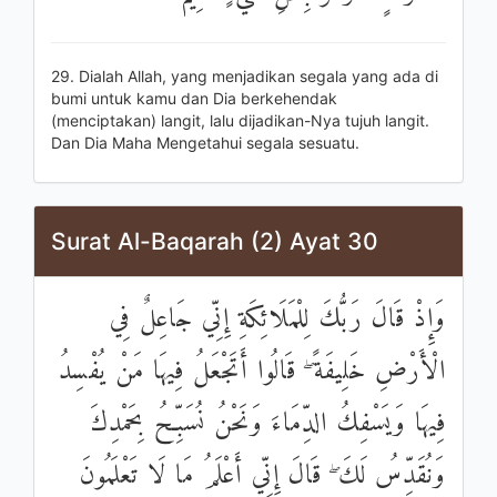
29. Dialah Allah, yang menjadikan segala yang ada di
bumi untuk kamu dan Dia berkehendak
(menciptakan) langit, lalu dijadikan-Nya tujuh langit.
Dan Dia Maha Mengetahui segala sesuatu.
Surat Al-Baqarah (2) Ayat 30
وَإِذْ قَالَ رَبُّكَ لِلْمَلَائِكَةِ إِنِّي جَاعِلٌ فِي
الْأَرْضِ خَلِيفَةً ۖ قَالُوا أَتَجْعَلُ فِيهَا مَنْ يُفْسِدُ
فِيهَا وَيَسْفِكُ الدِّمَاءَ وَنَحْنُ نُسَبِّحُ بِحَمْدِكَ
وَنُقَدِّسُ لَكَ ۖ قَالَ إِنِّي أَعْلَمُ مَا لَا تَعْلَمُونَ