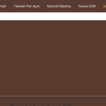
kmah
Tilawah Per Ayat
Mushaf Madina
Fatwa DSN
K