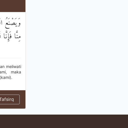
وَيَصْنَعُ الْ
مِنَّا فَإِنَّ
an meliwati
ami, maka
kami).
afsirq