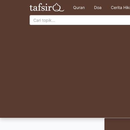
Quran
Doa
Cerita Hi