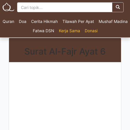
Quran
Doa
Cerita Hikmah
Tilawah Per Ayat
Mushaf Madina
Fatwa DSN
Kerja Sama
Donasi
Surat Al-Fajr Ayat 6