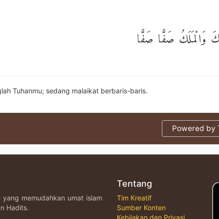
كَ وَالْمَلَكُ صَفًّا صَفًّا
lah Tuhanmu; sedang malaikat berbaris-baris.
Powered by T
Tentang
an yang memudahkan umat islam
Tim Kreatif
n Hadits.
Sumber Konten
Kebijakan dan Privasi