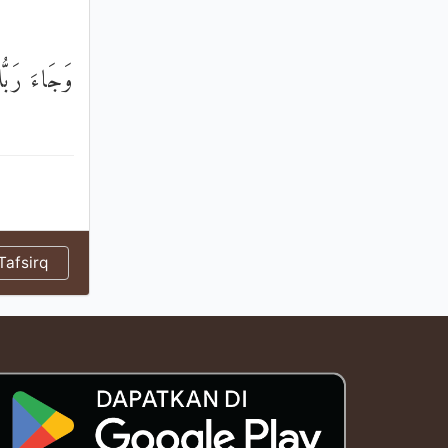
وَجَاءَ رَبُّ
afsirq