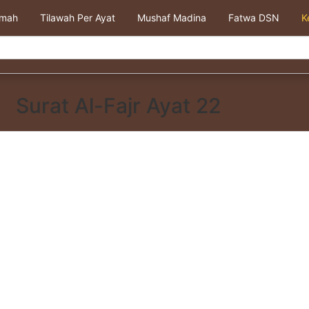
kmah
Tilawah Per Ayat
Mushaf Madina
Fatwa DSN
K
Surat Al-Fajr Ayat 22