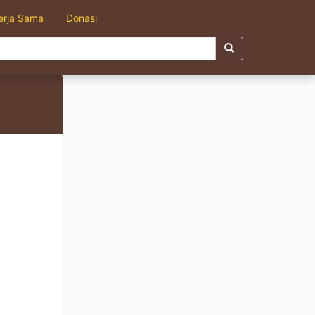
erja Sama
Donasi