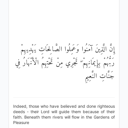
إِنَّ الَّذِينَ آمَنُوا وَعَمِلُوا الصَّالِحَاتِ يَهْدِيهِمْ
رَبُّهُمْ بِإِيمَانِهِمْ ۖ تَجْرِي مِنْ تَحْتِهِمُ الْأَنْهَارُ فِي
جَنَّاتِ النَّعِيمِ
Indeed, those who have believed and done righteous
deeds - their Lord will guide them because of their
faith. Beneath them rivers will flow in the Gardens of
Pleasure