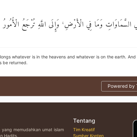
 فِي السَّمَاوَاتِ وَمَا فِي الْأَرْضِ ۚ وَإِلَى اللَّهِ تُرْجَعُ الْأُمُورُ
longs whatever is in the heavens and whatever is on the earth. And t
rs be returned.
Powered by T
Tentang
an yang memudahkan umat islam
Tim Kreatif
n Hadits.
Sumber Konten