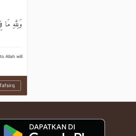
وَلِلَّهِ مَا
o Allah will
afsirq