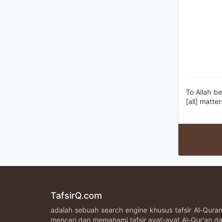
To Allah be
[all] matte
TafsirQ.com
adalah sebuah search engine khusus tafsir Al-Qur
mencari dan memahami tafsir ayat-ayat Al-Qur'an da