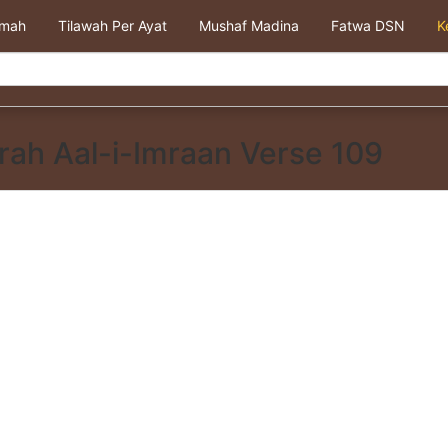
kmah
Tilawah Per Ayat
Mushaf Madina
Fatwa DSN
K
rah Aal-i-Imraan Verse 109