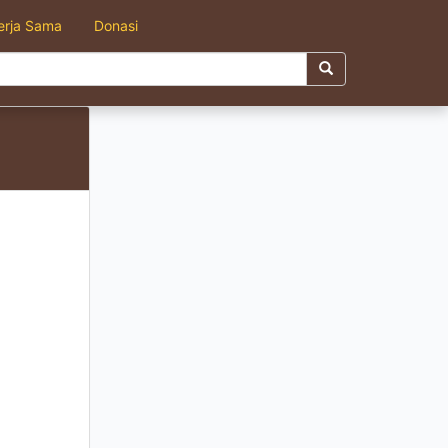
erja Sama
Donasi