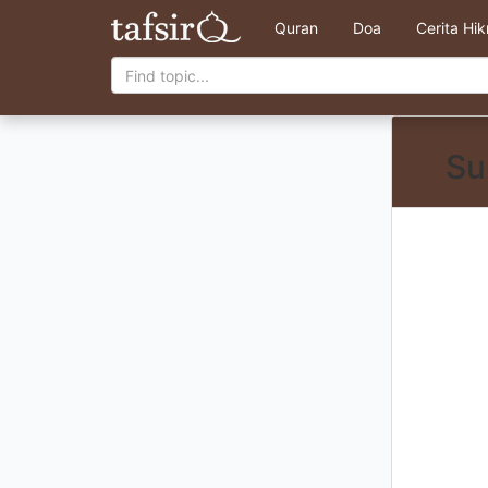
Quran
Doa
Cerita Hi
Su