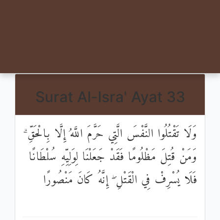
Surat Al-Isra' Ayat 33
وَلَا تَقْتُلُوا النَّفْسَ الَّتِي حَرَّمَ اللَّهُ إِلَّا بِالْحَقِّ ۗ
وَمَنْ قُتِلَ مَظْلُومًا فَقَدْ جَعَلْنَا لِوَلِيِّهِ سُلْطَانًا
فَلَا يُسْرِفْ فِي الْقَتْلِ ۖ إِنَّهُ كَانَ مَنْصُورًا