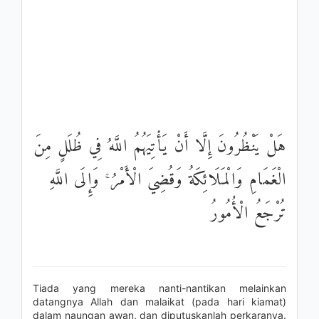
هَلْ يَنْظُرُونَ إِلَّا أَنْ يَأْتِيَهُمُ اللَّهُ فِي ظُلَلٍ مِنَ
الْغَمَامِ وَالْمَلَائِكَةُ وَقُضِيَ الْأَمْرُ ۚ وَإِلَى اللَّهِ
تُرْجَعُ الْأُمُورُ
Tiada yang mereka nanti-nantikan melainkan
datangnya Allah dan malaikat (pada hari kiamat)
dalam naungan awan, dan diputuskanlah perkaranya.