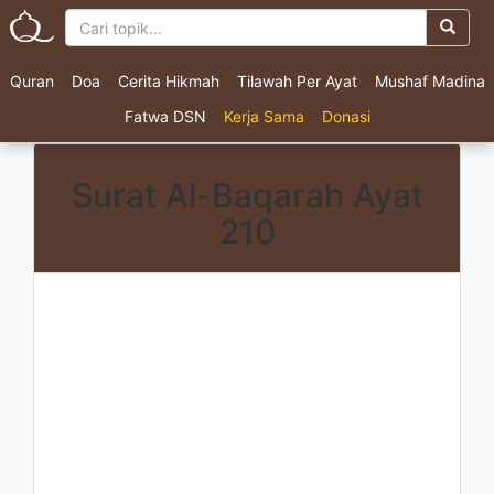
Quran
Doa
Cerita Hikmah
Tilawah Per Ayat
Mushaf Madina
Fatwa DSN
Kerja Sama
Donasi
Surat Al-Baqarah Ayat
210