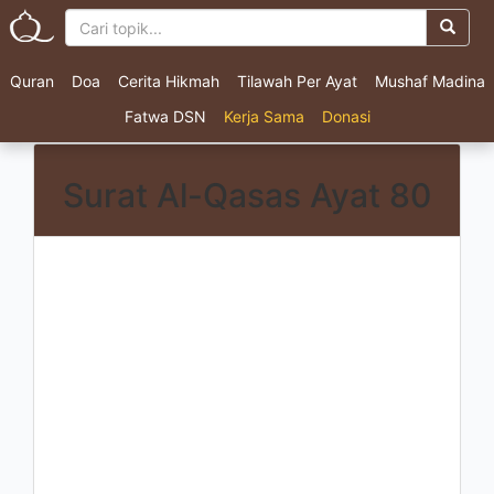
Quran
Doa
Cerita Hikmah
Tilawah Per Ayat
Mushaf Madina
Fatwa DSN
Kerja Sama
Donasi
Surat Al-Qasas Ayat 80