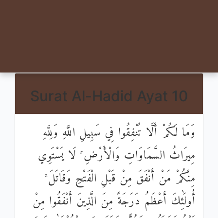
Surat Al-Hadid Ayat 10
وَمَا لَكُمْ أَلَّا تُنْفِقُوا فِي سَبِيلِ اللَّهِ وَلِلَّهِ
مِيرَاثُ السَّمَاوَاتِ وَالْأَرْضِ ۚ لَا يَسْتَوِي
مِنْكُمْ مَنْ أَنْفَقَ مِنْ قَبْلِ الْفَتْحِ وَقَاتَلَ ۚ
أُولَٰئِكَ أَعْظَمُ دَرَجَةً مِنَ الَّذِينَ أَنْفَقُوا مِنْ