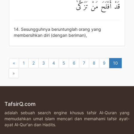
قَدْ أَفْلَحَ مَنْ تَزَكَّىٰ
14. Sesungguhnya beruntunglah orang yang
membersihkan diri (dengan beriman),
«
1
2
3
4
5
6
7
8
9
10
»
TafsirQ.com
adalah sebuah search engine khusus tafsir Al-Quran yang
memudahkan umat islam mencari dan memahami tafsir ayat-
ayat Al-Qur'an dan Hadits.