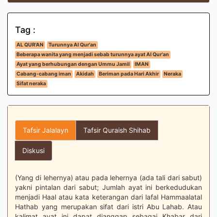
Tag :
AL QUR'AN
Turunnya Al Qur'an
Beberapa wanita yang menjadi sebab turunnya ayat Al Qur'an
Ayat yang berhubungan dengan Ummu Jamil
IMAN
Cabang-cabang iman
Akidah
Beriman pada Hari Akhir
Neraka
Sifat neraka
Tafsir Jalalayn
Tafsir Quraish Shihab
Diskusi
(Yang di lehernya) atau pada lehernya (ada tali dari sabut)
yakni pintalan dari sabut; Jumlah ayat ini berkedudukan
menjadi Haal atau kata keterangan dari lafal Hammaalatal
Hathab yang merupakan sifat dari istri Abu Lahab. Atau
kalimat ayat ini dapat dianggap sebagai Khabar dari