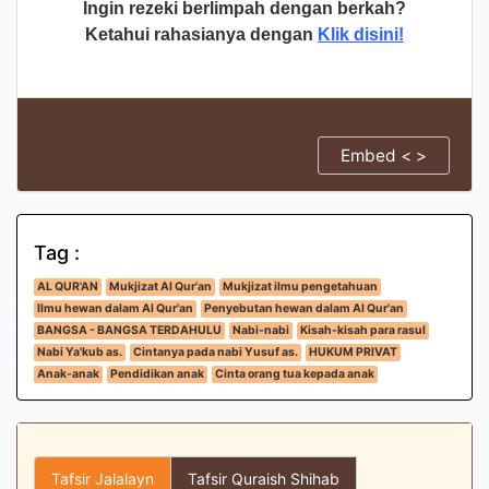
Ingin rezeki berlimpah dengan berkah?
Ketahui rahasianya dengan
Klik disini!
Embed < >
Tag :
AL QUR'AN
Mukjizat Al Qur'an
Mukjizat ilmu pengetahuan
Ilmu hewan dalam Al Qur'an
Penyebutan hewan dalam Al Qur'an
BANGSA - BANGSA TERDAHULU
Nabi-nabi
Kisah-kisah para rasul
Nabi Ya'kub as.
Cintanya pada nabi Yusuf as.
HUKUM PRIVAT
Anak-anak
Pendidikan anak
Cinta orang tua kepada anak
Tafsir Jalalayn
Tafsir Quraish Shihab