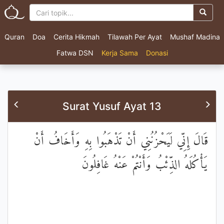
Quran
Doa
Cerita Hikmah
Tilawah Per Ayat
Mushaf Madina
Fatwa DSN
Kerja Sama
Donasi
Surat Yusuf Ayat 13
قَالَ إِنِّي لَيَحْزُنُنِي أَنْ تَذْهَبُوا بِهِ وَأَخَافُ أَنْ
يَأْكُلَهُ الذِّئْبُ وَأَنْتُمْ عَنْهُ غَافِلُونَ