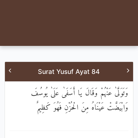
Surat Yusuf Ayat 84
وَتَوَلَّىٰ عَنْهُمْ وَقَالَ يَا أَسَفَىٰ عَلَىٰ يُوسُفَ
وَابْيَضَّتْ عَيْنَاهُ مِنَ الْحُزْنِ فَهُوَ كَظِيمٌ