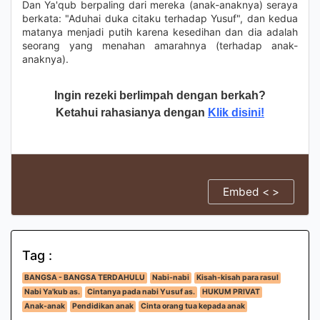
Dan Ya'qub berpaling dari mereka (anak-anaknya) seraya
berkata: "Aduhai duka citaku terhadap Yusuf", dan kedua
matanya menjadi putih karena kesedihan dan dia adalah
seorang yang menahan amarahnya (terhadap anak-
anaknya).
Ingin rezeki berlimpah dengan berkah?
Ketahui rahasianya dengan
Klik disini!
Embed < >
Tag :
BANGSA - BANGSA TERDAHULU
Nabi-nabi
Kisah-kisah para rasul
Nabi Ya'kub as.
Cintanya pada nabi Yusuf as.
HUKUM PRIVAT
Anak-anak
Pendidikan anak
Cinta orang tua kepada anak