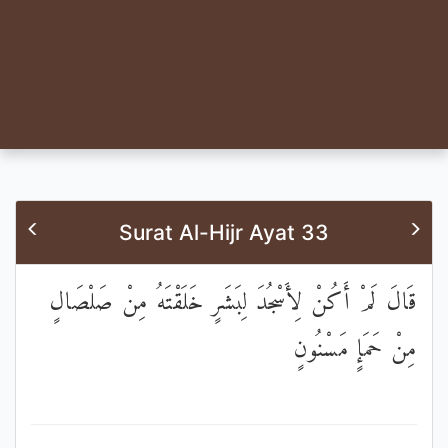
Surat Al-Hijr Ayat 33
قَالَ لَمْ أَكُنْ لِأَسْجُدَ لِبَشَرٍ خَلَقْتَهُ مِنْ صَلْصَالٍ
مِنْ حَمَإٍ مَسْنُونٍ