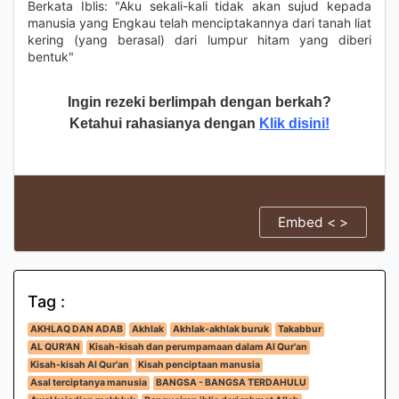
Berkata Iblis: "Aku sekali-kali tidak akan sujud kepada
manusia yang Engkau telah menciptakannya dari tanah liat
kering (yang berasal) dari lumpur hitam yang diberi
bentuk"
Ingin rezeki berlimpah dengan berkah?
Ketahui rahasianya dengan
Klik disini!
Embed < >
Tag :
AKHLAQ DAN ADAB
Akhlak
Akhlak-akhlak buruk
Takabbur
AL QUR'AN
Kisah-kisah dan perumpamaan dalam Al Qur'an
Kisah-kisah Al Qur'an
Kisah penciptaan manusia
Asal terciptanya manusia
BANGSA - BANGSA TERDAHULU