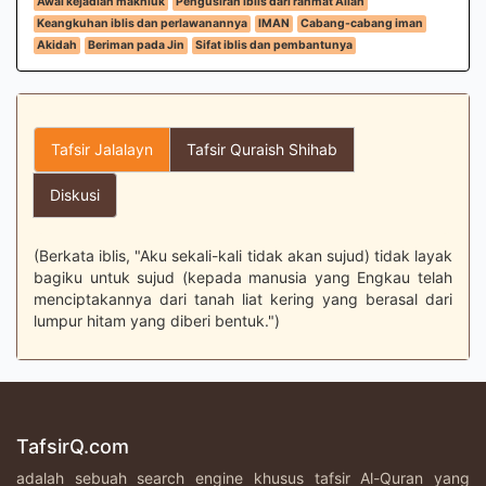
Awal kejadian makhluk
Pengusiran iblis dari rahmat Allah
Keangkuhan iblis dan perlawanannya
IMAN
Cabang-cabang iman
Akidah
Beriman pada Jin
Sifat iblis dan pembantunya
Tafsir Jalalayn
Tafsir Quraish Shihab
Diskusi
(Berkata iblis, "Aku sekali-kali tidak akan sujud) tidak layak
bagiku untuk sujud (kepada manusia yang Engkau telah
menciptakannya dari tanah liat kering yang berasal dari
lumpur hitam yang diberi bentuk.")
TafsirQ.com
adalah sebuah search engine khusus tafsir Al-Quran yang