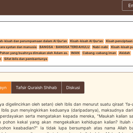
E
ah-kisah dan perumpamaan dalam Al Qur'an
Kisah-kisah Al Qur'an
Kisah penciptaan
ara syetan dan manusia
BANGSA - BANGSA TERDAHULU
Nabi-nabi
Kisah-kisah pa
Pohon yang buahnya dimakan oleh Adam as.
IMAN
Cabang-cabang iman
Akidah
n
Sifat iblis dan pembantunya
layn
Tafsir Quraish Shihab
Diskusi
a digelincirkan oleh setan) oleh Iblis dan menurut suatu qiraat 'fa
 Iblis pun menyingkirkan keduanya (daripadanya), maksudnya dar
erdayakan serta mengatakan kepada mereka, "Maukah kalian sa
pohon kekal yang akan mengekalkan kehidupan kalian? Itulah d
 pohon keabadian?" Ia tidak lupa bersumpah atas nama Allah 