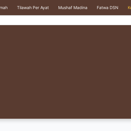
kmah
Tilawah Per Ayat
Mushaf Madina
Fatwa DSN
K