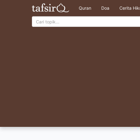
Quran
Doa
Cerita Hi