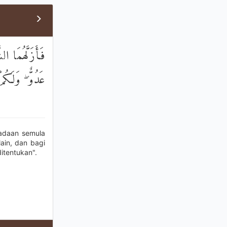
فَأَزَلَّهُمَا ال
عَدُوٌّ ۖ وَلَكُ
eadaan semula
ain, dan bagi
itentukan".