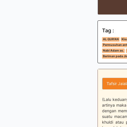
Tag :
AL QUR'AN
Kis
Permusuhan ant
Nabi Adam as.
Beriman pada Ji
Tafsir Jala
(Lalu keduany
artinya maka
dengan memp
suatu macam 
khuldi atau