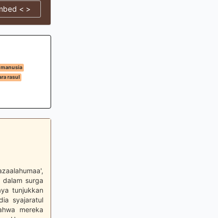
mbed < >
 manusia
ra rasul
-azaalahumaa',
i dalam surga
ya tunjukkan
ia syajaratul
bahwa mereka