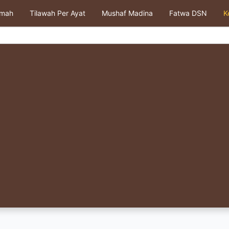
kmah
Tilawah Per Ayat
Mushaf Madina
Fatwa DSN
K