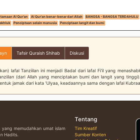
tamaan Al Qur'an
Al Qur'an benar-benar dari Allah
BANGSA - BANGSA TERDAHULU
akhluk
Penciptaan selain manusia
Penciptaan langit dan bumi
layn
Tafsir Quraish Shihab
Diskusi
nkan) lafal Tanziilan ini menjadi Badal dari lafal Fi'il yang menasha
ziilan (dari Allah yang menciptakan bumi dan langit yang tinggi).
ntuk jamak dari kata 'Ulyaa, keadaannya sama dengan lafal Kubraa
Tentang
an yang memudahkan umat islam
Tim Kreatif
n Hadits.
Sumber Konten