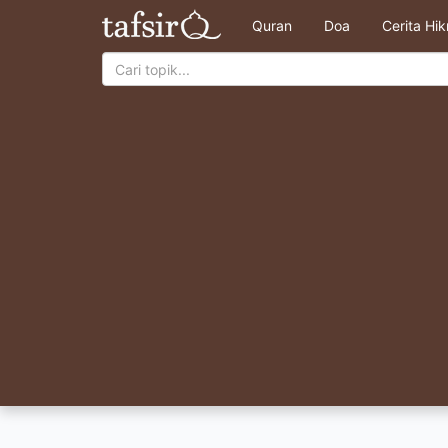
Quran
Doa
Cerita Hi