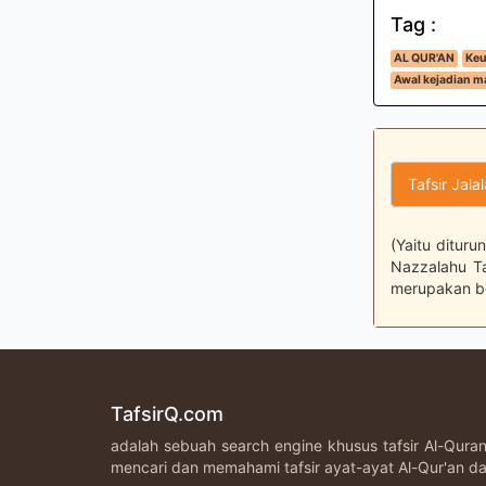
Tag :
AL QUR'AN
Keu
Awal kejadian m
Tafsir Jala
(Yaitu dituru
Nazzalahu Tan
merupakan be
TafsirQ.com
adalah sebuah search engine khusus tafsir Al-Qur
mencari dan memahami tafsir ayat-ayat Al-Qur'an da