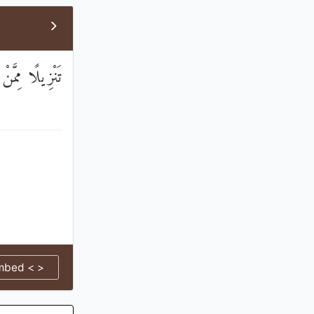
تَنْزِيلًا مِمّ
mbed < >