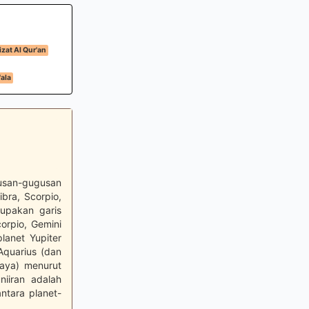
zat Al Qur'an
'ala
usan-gugusan
ibra, Scorpio,
rupakan garis
orpio, Gemini
lanet Yupiter
Aquarius (dan
haya) menurut
niiran adalah
ntara planet-