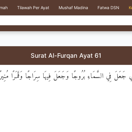
kmah
Tilawah Per Ayat
Mushaf Madina
Fatwa DSN
K
Surat Al-Furqan Ayat 61
ِي جَعَلَ فِي السَّمَاءِ بُرُوجًا وَجَعَلَ فِيهَا سِرَاجًا وَقَمَرًا مُنِيرً