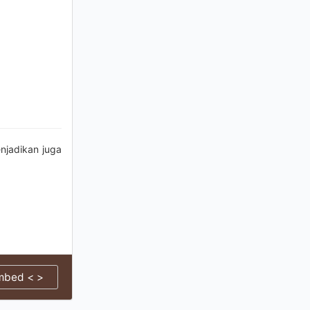
njadikan juga
mbed < >