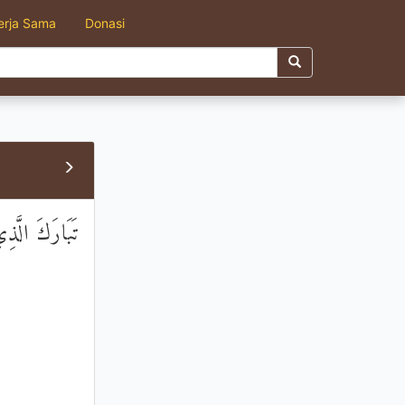
erja Sama
Donasi
تَبَارَكَ الَّذ