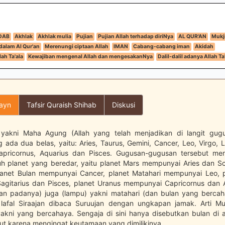
DAB
Akhlak
Akhlak mulia
Pujian
Pujian Allah terhadap diriNya
AL QUR'AN
Mukji
alam Al Qur'an
Merenungi ciptaan Allah
IMAN
Cabang-cabang iman
Akidah
ah Ta'ala
Kewajiban mengenal Allah dan mengesakanNya
Dalil-dalil adanya Allah Ta
layn
Tafsir Quraish Shihab
Diskusi
 yakni Maha Agung (Allah yang telah menjadikan di langit gug
 ada dua belas, yaitu: Aries, Taurus, Gemini, Cancer, Leo, Virgo, L
Capricornus, Aquarius dan Pisces. Gugusan-gugusan tersebut me
juh planet yang beredar, yaitu planet Mars mempunyai Aries dan Sc
lanet Bulan mempunyai Cancer, planet Matahari mempunyai Leo, p
gitarius dan Pisces, planet Uranus mempunyai Capricornus dan 
an padanya) juga (lampu) yakni matahari (dan bulan yang berca
 lafal Siraajan dibaca Suruujan dengan ungkapan jamak. Arti Mu
yakni yang bercahaya. Sengaja di sini hanya disebutkan bulan di a
but karena mengingat keutamaan yang dimilikinya.