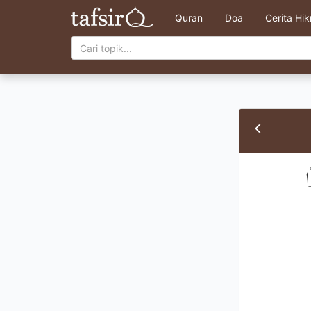
Quran
Doa
Cerita Hi
ا