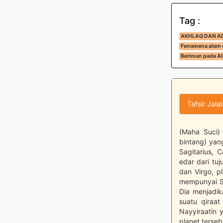
Tag :
AKHLAQ DAN A
Fenomena alam d
Beriman pada All
Tafsir Jala
(Maha Suci)
bintang) yang
Sagitarius, 
edar dari tu
dan Virgo, p
mempunyai Sa
Dia menjadik
suatu qiraat
Nayyiraatin 
planet terse