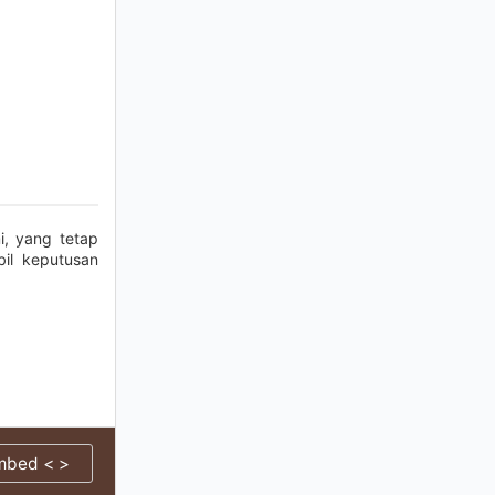
, yang tetap
il keputusan
mbed < >