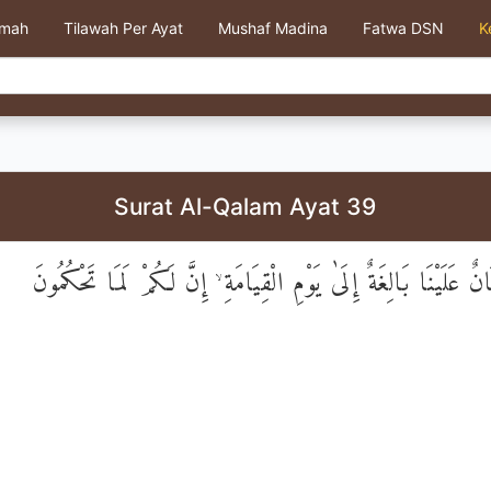
kmah
Tilawah Per Ayat
Mushaf Madina
Fatwa DSN
K
Surat Al-Qalam Ayat 39
انٌ عَلَيْنَا بَالِغَةٌ إِلَىٰ يَوْمِ الْقِيَامَةِ ۙ إِنَّ لَكُمْ لَمَا تَحْكُمُونَ