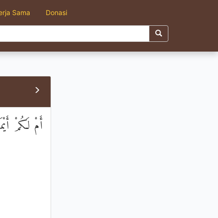
erja Sama
Donasi
أَمْ لَكُمْ أَيْمَ