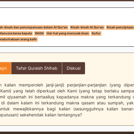
ah-kisah dan perumpamaan dalam Al Qur'an
Kisah-kisah Al Qur'an
Kisah penciptaan
Manusia keras kepala
IMAN
Hal-hal yang merusak iman
Kufur
kedurhakaan orang kafir
layn
Tafsir Quraish Shihab
Diskusi
 kalian memperoleh janji-janji) perjanjian-perjanjian (yang dip
Kami) yang telah diperkuat oleh Kami (yang tetap berlaku sampai
aumil qiyaamah ini bertaalluq kepadanya makna yang terkandung d
n di dalam kalam ini terkandung makna qasam atau sumpah, yak
ntuk mewajibkannya bagi kalian (sesungguhnya kalian benar
putusan) sekehendak kalian tentangnya?