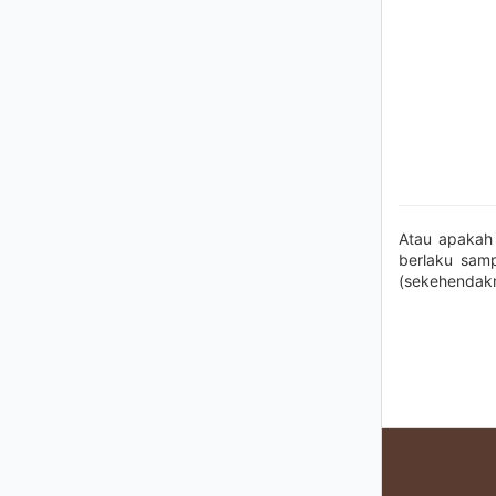
Atau apakah
berlaku sam
(sekehendak