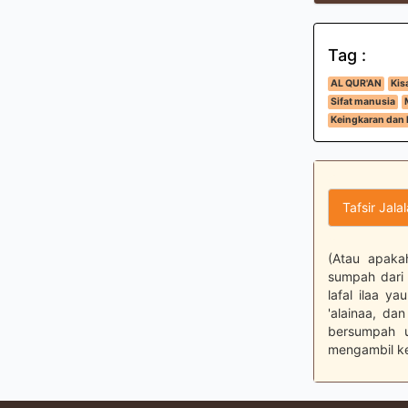
Tag :
AL QUR'AN
Kis
Sifat manusia
Keingkaran dan 
Tafsir Jala
(Atau apakah
sumpah dari 
lafal ilaa y
'alainaa, da
bersumpah u
mengambil ke