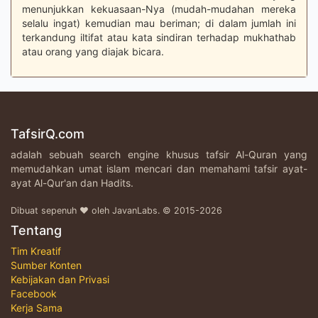
menunjukkan kekuasaan-Nya (mudah-mudahan mereka
selalu ingat) kemudian mau beriman; di dalam jumlah ini
terkandung iltifat atau kata sindiran terhadap mukhathab
atau orang yang diajak bicara.
TafsirQ.com
adalah sebuah search engine khusus tafsir Al-Quran yang
memudahkan umat islam mencari dan memahami tafsir ayat-
ayat Al-Qur'an dan Hadits.
Dibuat sepenuh ♥ oleh JavanLabs. © 2015-2026
Tentang
Tim Kreatif
Sumber Konten
Kebijakan dan Privasi
Facebook
Kerja Sama