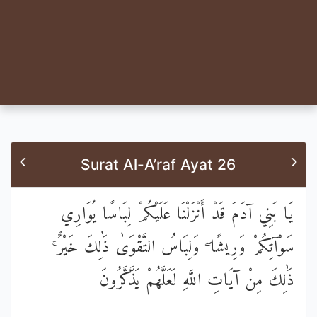
Surat Al-A’raf Ayat 26
يَا بَنِي آدَمَ قَدْ أَنْزَلْنَا عَلَيْكُمْ لِبَاسًا يُوَارِي
سَوْآتِكُمْ وَرِيشًا ۖ وَلِبَاسُ التَّقْوَىٰ ذَٰلِكَ خَيْرٌ ۚ
ذَٰلِكَ مِنْ آيَاتِ اللَّهِ لَعَلَّهُمْ يَذَّكَّرُونَ