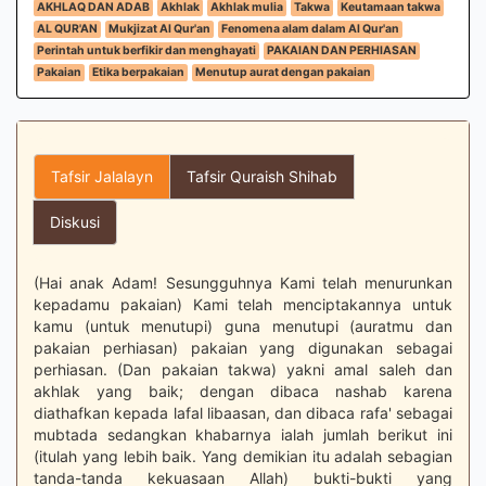
AKHLAQ DAN ADAB
Akhlak
Akhlak mulia
Takwa
Keutamaan takwa
AL QUR'AN
Mukjizat Al Qur'an
Fenomena alam dalam Al Qur'an
Perintah untuk berfikir dan menghayati
PAKAIAN DAN PERHIASAN
Pakaian
Etika berpakaian
Menutup aurat dengan pakaian
Tafsir Jalalayn
Tafsir Quraish Shihab
Diskusi
(Hai anak Adam! Sesungguhnya Kami telah menurunkan
kepadamu pakaian) Kami telah menciptakannya untuk
kamu (untuk menutupi) guna menutupi (auratmu dan
pakaian perhiasan) pakaian yang digunakan sebagai
perhiasan. (Dan pakaian takwa) yakni amal saleh dan
akhlak yang baik; dengan dibaca nashab karena
diathafkan kepada lafal libaasan, dan dibaca rafa' sebagai
mubtada sedangkan khabarnya ialah jumlah berikut ini
(itulah yang lebih baik. Yang demikian itu adalah sebagian
tanda-tanda kekuasaan Allah) bukti-bukti yang