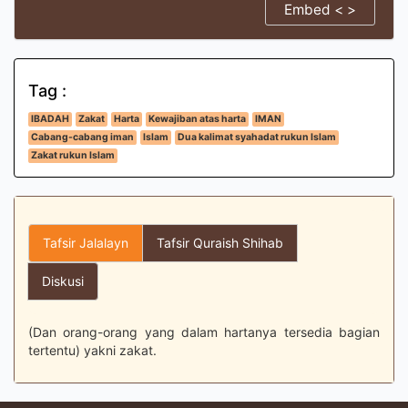
Embed < >
Tag :
IBADAH
Zakat
Harta
Kewajiban atas harta
IMAN
Cabang-cabang iman
Islam
Dua kalimat syahadat rukun Islam
Zakat rukun Islam
Tafsir Jalalayn
Tafsir Quraish Shihab
Diskusi
(Dan orang-orang yang dalam hartanya tersedia bagian
tertentu) yakni zakat.