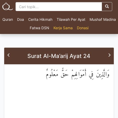
Quran
Doa
Cerita Hikmah
Tilawah Per Ayat
Mushaf Madina
Fatwa DSN
Kerja Sama
Donasi
Surat Al-Ma’arij Ayat 24
وَالَّذِينَ فِي أَمْوَالِهِمْ حَقٌّ مَعْلُومٌ