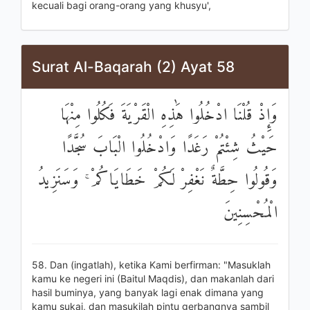
kecuali bagi orang-orang yang khusyu',
Surat Al-Baqarah (2) Ayat 58
وَإِذْ قُلْنَا ادْخُلُوا هَٰذِهِ الْقَرْيَةَ فَكُلُوا مِنْهَا
حَيْثُ شِئْتُمْ رَغَدًا وَادْخُلُوا الْبَابَ سُجَّدًا
وَقُولُوا حِطَّةٌ نَغْفِرْ لَكُمْ خَطَايَاكُمْ ۚ وَسَنَزِيدُ
الْمُحْسِنِينَ
58. Dan (ingatlah), ketika Kami berfirman: "Masuklah
kamu ke negeri ini (Baitul Maqdis), dan makanlah dari
hasil buminya, yang banyak lagi enak dimana yang
kamu sukai, dan masukilah pintu gerbangnya sambil