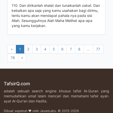
110. Dan dirikanlah shalat dan tunaikanlah zakat. Dan
kebaikan apa saja yang kamu usahakan bagi dirimu,
tentu kamu akan mendapat pahala nya pada sisi
Allah. Sesungguhnya Alah Maha Melihat apa-apa
yang kamu kerjakan.
«
1
2
3
4
5
6
7
8
...
77
78
»
TafsirQ.com
adalah sebuah search engine khusus tafsir Al-Quran yang
memudahkan umat islam mencari dan memahami tafsir ayat-
ayat Al-Qur'an dan Hadits.
Dibuat sepenuh ♥ oleh JavanLabs. © 2015-2026