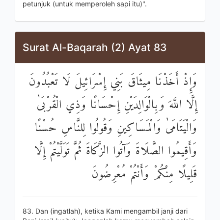
petunjuk (untuk memperoleh sapi itu)".
Surat Al-Baqarah (2) Ayat 83
وَإِذْ أَخَذْنَا مِيثَاقَ بَنِي إِسْرَائِيلَ لَا تَعْبُدُونَ
إِلَّا اللَّهَ وَبِالْوَالِدَيْنِ إِحْسَانًا وَذِي الْقُرْبَىٰ
وَالْيَتَامَىٰ وَالْمَسَاكِينِ وَقُولُوا لِلنَّاسِ حُسْنًا
وَأَقِيمُوا الصَّلَاةَ وَآتُوا الزَّكَاةَ ثُمَّ تَوَلَّيْتُمْ إِلَّا
قَلِيلًا مِنْكُمْ وَأَنْتُمْ مُعْرِضُونَ
83. Dan (ingatlah), ketika Kami mengambil janji dari