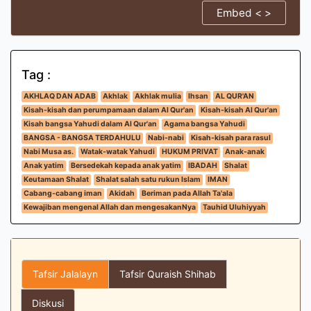
Embed < >
Tag :
AKHLAQ DAN ADAB
Akhlak
Akhlak mulia
Ihsan
AL QUR'AN
Kisah-kisah dan perumpamaan dalam Al Qur'an
Kisah-kisah Al Qur'an
Kisah bangsa Yahudi dalam Al Qur'an
Agama bangsa Yahudi
BANGSA - BANGSA TERDAHULU
Nabi-nabi
Kisah-kisah para rasul
Nabi Musa as.
Watak-watak Yahudi
HUKUM PRIVAT
Anak-anak
Anak yatim
Bersedekah kepada anak yatim
IBADAH
Shalat
Keutamaan Shalat
Shalat salah satu rukun Islam
IMAN
Cabang-cabang iman
Akidah
Beriman pada Allah Ta'ala
Kewajiban mengenal Allah dan mengesakanNya
Tauhid Uluhiyyah
Tafsir Jalalayn
Tafsir Quraish Shihab
Diskusi