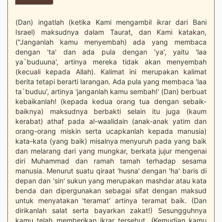
(Dan) ingatlah (ketika Kami mengambil ikrar dari Bani
Israel) maksudnya dalam Taurat, dan Kami katakan,
("Janganlah kamu menyembah) ada yang membaca
dengan 'ta' dan ada pula dengan 'ya', yaitu 'laa
ya`buduuna', artinya mereka tidak akan menyembah
(kecuali kepada Allah). Kalimat ini merupakan kalimat
berita tetapi berarti larangan. Ada pula yang membaca 'laa
ta`buduu', artinya 'janganlah kamu sembah!' (Dan) berbuat
kebaikanlah! (kepada kedua orang tua dengan sebaik-
baiknya) maksudnya berbakti selain itu juga (kaum
kerabat) athaf pada al-waalidain (anak-anak yatim dan
orang-orang miskin serta ucapkanlah kepada manusia)
kata-kata (yang baik) misalnya menyuruh pada yang baik
dan melarang dari yang mungkar, berkata jujur mengenai
diri Muhammad dan ramah tamah terhadap sesama
manusia. Menurut suatu qiraat 'husna' dengan 'ha' baris di
depan dan 'sin' sukun yang merupakan mashdar atau kata
benda dan dipergunakan sebagai sifat dengan maksud
untuk menyatakan 'teramat' artinya teramat baik. (Dan
dirikanlah salat serta bayarkan zakat!) Sesungguhnya
kamu telah memberikan ikrar tersebut. (Kemudian kamu