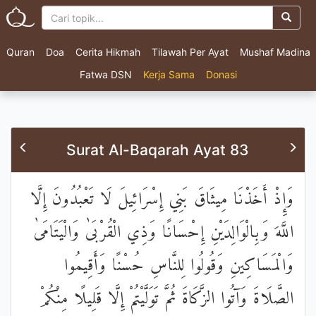
Quran
Doa
Cerita Hikmah
Tilawah Per Ayat
Mushaf Madina
Fatwa DSN
Kerja Sama
Donasi
Surat Al-Baqarah Ayat 83
وَإِذْ أَخَذْنَا مِيثَاقَ بَنِي إِسْرَائِيلَ لَا تَعْبُدُونَ إِلَّا
اللَّهَ وَبِالْوَالِدَيْنِ إِحْسَانًا وَذِي الْقُرْبَىٰ وَالْيَتَامَىٰ
وَالْمَسَاكِينِ وَقُولُوا لِلنَّاسِ حُسْنًا وَأَقِيمُوا
الصَّلَاةَ وَآتُوا الزَّكَاةَ ثُمَّ تَوَلَّيْتُمْ إِلَّا قَلِيلًا مِنْكُمْ