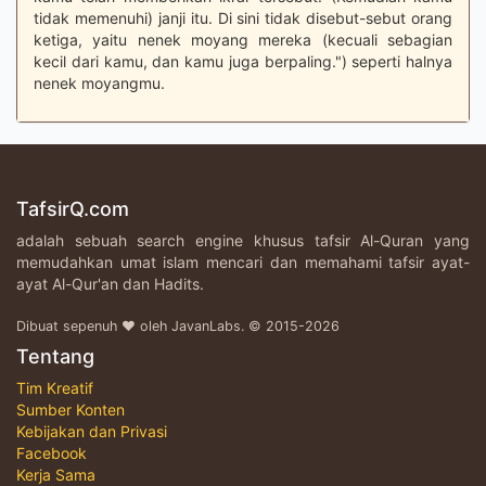
tidak memenuhi) janji itu. Di sini tidak disebut-sebut orang
ketiga, yaitu nenek moyang mereka (kecuali sebagian
kecil dari kamu, dan kamu juga berpaling.") seperti halnya
nenek moyangmu.
TafsirQ.com
adalah sebuah search engine khusus tafsir Al-Quran yang
memudahkan umat islam mencari dan memahami tafsir ayat-
ayat Al-Qur'an dan Hadits.
Dibuat sepenuh ♥ oleh JavanLabs. © 2015-2026
Tentang
Tim Kreatif
Sumber Konten
Kebijakan dan Privasi
Facebook
Kerja Sama