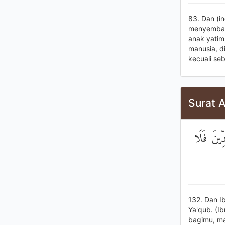
83. Dan (in
menyembah 
anak yatim
manusia, di
kecuali se
Surat A
ِّينَ فَلَا
132. Dan I
Ya'qub. (I
bagimu, ma