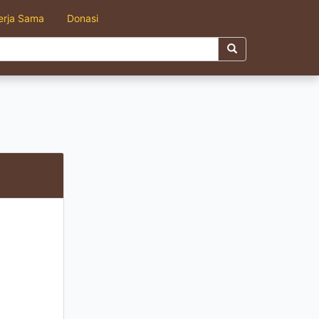
erja Sama
Donasi