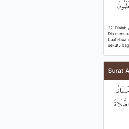
ْلَمُونَ
22. Dialah
Dia menurun
buah-buaha
sekutu bag
Surat A
حْسَانًا
لصَّلَاةَ