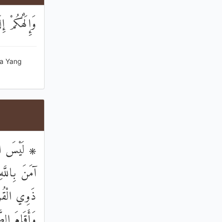
وَإِلَٰهُكُمْ إِ
ia Yang
لَيْسَ الْبِرّ
آمَنَ بِاللَّهِ
ذَوِي الْقُرْ
وَأَقَامَ الصّ