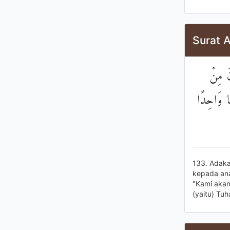
Surat 
َ مِنْ
هًا وَاحِدًا
133. Adaka
kepada an
"Kami akan
(yaitu) Tu