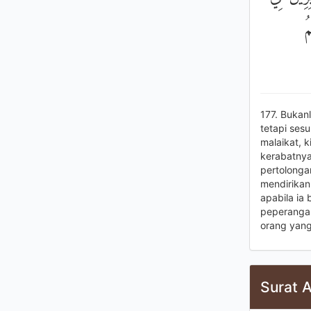
ُ
177. Bukan
tetapi sesu
malaikat, 
kerabatnya
pertolonga
mendirikan
apabila ia
peperangan
orang yang
Surat 