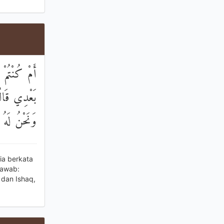
أَمْ كُنْتُمْ
بَعْدِي قَالُو
وَنَحْنُ لَهُ 
ia berkata
jawab:
dan Ishaq,