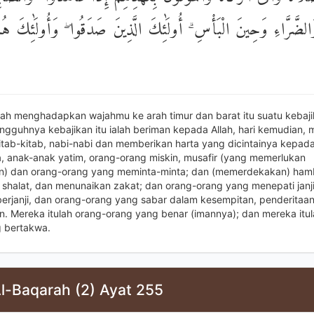
َالضَّرَّاءِ وَحِينَ الْبَأْسِ ۗ أُولَٰئِكَ الَّذِينَ صَدَقُوا ۖ وَأُولَٰئِكَ هُم
lah menghadapkan wajahmu ke arah timur dan barat itu suatu kebaji
ngguhnya kebajikan itu ialah beriman kepada Allah, hari kemudian, m
kitab-kitab, nabi-nabi dan memberikan harta yang dicintainya kepad
, anak-anak yatim, orang-orang miskin, musafir (yang memerlukan
n) dan orang-orang yang meminta-minta; dan (memerdekakan) ham
 shalat, dan menunaikan zakat; dan orang-orang yang menepati janj
 berjanji, dan orang-orang yang sabar dalam kesempitan, penderitaa
. Mereka itulah orang-orang yang benar (imannya); dan mereka itul
 bertakwa.
Al-Baqarah (2) Ayat 255