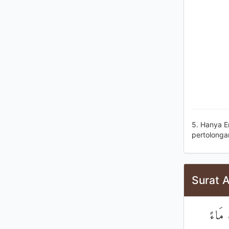
5. Hanya E
pertolonga
Surat A
 مَاءً