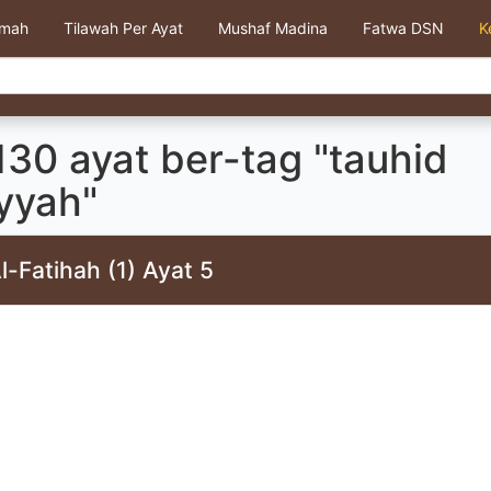
kmah
Tilawah Per Ayat
Mushaf Madina
Fatwa DSN
K
30 ayat ber-tag "tauhid
yyah"
l-Fatihah (1) Ayat 5