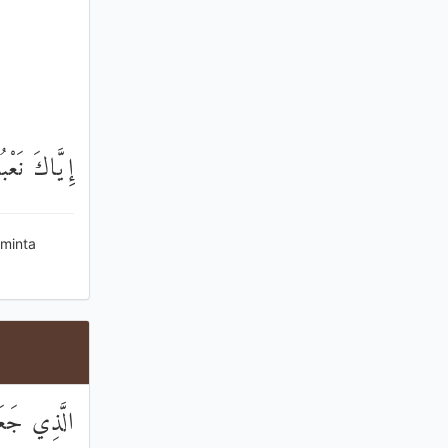
إِيَّاكَ نَعْبُ
minta
الَّذِي جَعَل