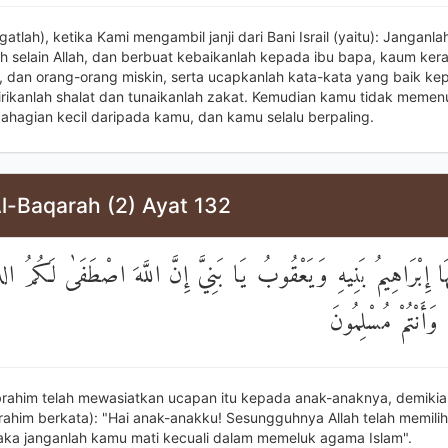
gatlah), ketika Kami mengambil janji dari Bani Israil (yaitu): Janganl
selain Allah, dan berbuat kebaikanlah kepada ibu bapa, kaum kera
, dan orang-orang miskin, serta ucapkanlah kata-kata yang baik ke
rikanlah shalat dan tunaikanlah zakat. Kemudian kamu tidak memenuhi
bahagian kecil daripada kamu, dan kamu selalu berpaling.
l-Baqarah (2) Ayat 132
ا إِبْرَاهِيمُ بَنِيهِ وَيَعْقُوبُ يَا بَنِيَّ إِنَّ اللَّهَ اصْطَفَىٰ لَكُمُ الد
ا وَأَنْتُمْ مُسْلِمُونَ
brahim telah mewasiatkan ucapan itu kepada anak-anaknya, demikia
brahim berkata): "Hai anak-anakku! Sesungguhnya Allah telah memilih
ka janganlah kamu mati kecuali dalam memeluk agama Islam".