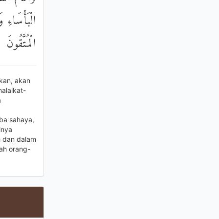
الْبَأْسَاءِ و
الْمُتَّقُونَ
kan, akan
alaikat-
a
ba sahaya,
inya
n dan dalam
ah orang-