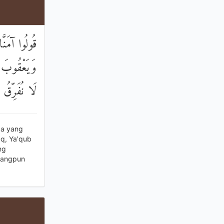
قُولُوا آمَنَّا
وَيَعْقُوبَ و
لَا نُفَرِّقُ 
pa yang
aq, Ya'qub
ng
rangpun