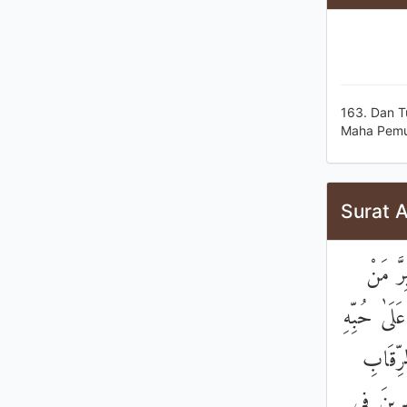
163. Dan T
Maha Pemu
Surat A
۞ َ مَنْ
َلَىٰ حُبِّهِ
رِّقَابِ
ِرِينَ فِي