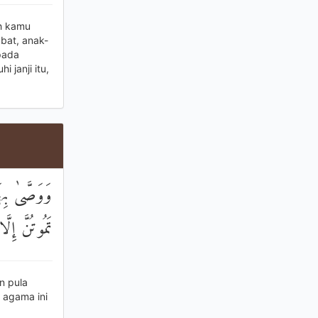
ah kamu
bat, anak-
pada
 janji itu,
وَوَصَّىٰ بِهَ
تَمُوتُنَّ إِلَّ
n pula
 agama ini