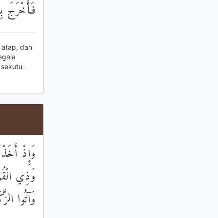
فَأَخْرَجَ بِهِ
 atap, dan
egala
 sekutu-
وَإِذْ أَخَذْن
وَذِي الْقُرْ
وَآتُوا الزَّكَا