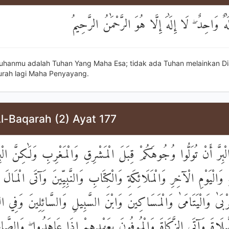
لَٰهٌ وَاحِدٌ ۖ لَا إِلَٰهَ إِلَّا هُوَ الرَّحْمَٰنُ الرَّحِيمُ
uhanmu adalah Tuhan Yang Maha Esa; tidak ada Tuhan melainkan D
rah lagi Maha Penyayang.
l-Baqarah (2) Ayat 177
َ أَنْ تُوَلُّوا وُجُوهَكُمْ قِبَلَ الْمَشْرِقِ وَالْمَغْرِبِ وَلَٰكِنَّ الْبِرّ
 وَالْيَوْمِ الْآخِرِ وَالْمَلَائِكَةِ وَالْكِتَابِ وَالنَّبِيِّينَ وَآتَى الْمَالَ ع
بَىٰ وَالْيَتَامَىٰ وَالْمَسَاكِينَ وَابْنَ السَّبِيلِ وَالسَّائِلِينَ وَفِي ال
َلَاةَ وَآتَى الزَّكَاةَ وَالْمُوفُونَ بِعَهْدِهِمْ إِذَا عَاهَدُوا ۖ وَالصَّاب