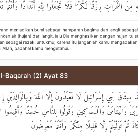
 مِنَ الثَّمَرَاتِ رِزْقًا لَكُمْ ۖ فَلَا تَجْعَلُوا لِلَّهِ أَنْدَادًا وَأَنْتُمْ تَع
 yang menjadikan bumi sebagai hamparan bagimu dan langit sebagai
kan air (hujan) dari langit, lalu Dia menghasilkan dengan hujan itu s
n sebagai rezeki untukmu; karena itu janganlah kamu mengadakan
i Allah, padahal kamu mengetahui.
l-Baqarah (2) Ayat 83
َا مِيثَاقَ بَنِي إِسْرَائِيلَ لَا تَعْبُدُونَ إِلَّا اللَّهَ وَبِالْوَالِدَيْنِ إِ
بَىٰ وَالْيَتَامَىٰ وَالْمَسَاكِينِ وَقُولُوا لِلنَّاسِ حُسْنًا وَأَقِيمُوا ا
ةَ ثُمَّ تَوَلَّيْتُمْ إِلَّا قَلِيلًا مِنْكُمْ وَأَنْتُمْ مُعْرِضُونَ