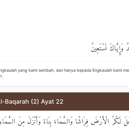
دُ وَإِيَّاكَ نَسْتَعِينُ
ngkaulah yang kami sembah, dan hanya kepada Engkaulah kami me
n.
l-Baqarah (2) Ayat 22
َ لَكُمُ الْأَرْضَ فِرَاشًا وَالسَّمَاءَ بِنَاءً وَأَنْزَلَ مِنَ السَّمَاءِ