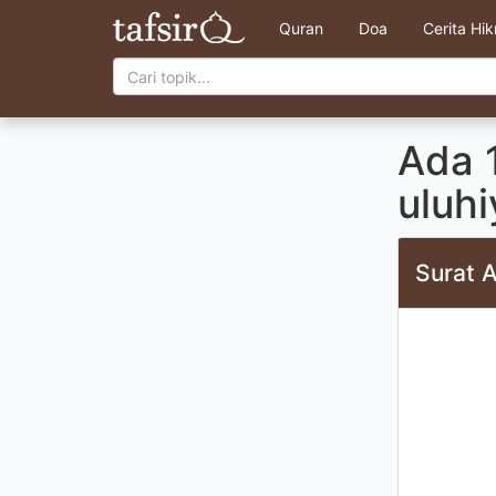
Quran
Doa
Cerita Hi
Ada 1
uluhi
Surat A