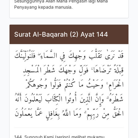
Sesungguhnya Allah Maha Pengasih lagi Maha
Penyayang kepada manusia.
Surat Al-Baqarah (2) Ayat 144
قَدْ نَرَىٰ تَقَلُّبَ وَجْهِكَ فِي السَّمَاءِ ۖ فَلَنُوَلِّيَنَّكَ
قِبْلَةً تَرْضَاهَا ۚ فَوَلِّ وَجْهَكَ شَطْرَ الْمَسْجِدِ
الْحَرَامِ ۚ وَحَيْثُ مَا كُنْتُمْ فَوَلُّوا وُجُوهَكُمْ
شَطْرَهُ ۗ وَإِنَّ الَّذِينَ أُوتُوا الْكِتَابَ لَيَعْلَمُونَ أَنَّهُ
الْحَقُّ مِنْ رَبِّهِمْ ۗ وَمَا اللَّهُ بِغَافِلٍ عَمَّا يَعْمَلُونَ
144. Sungguh Kami (sering) melihat mukamu