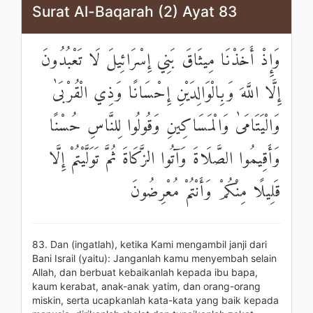
Surat Al-Baqarah (2) Ayat 83
وَإِذْ أَخَذْنَا مِيثَاقَ بَنِي إِسْرَائِيلَ لَا تَعْبُدُونَ
إِلَّا اللَّهَ وَبِالْوَالِدَيْنِ إِحْسَانًا وَذِي الْقُرْبَىٰ
وَالْيَتَامَىٰ وَالْمَسَاكِينِ وَقُولُوا لِلنَّاسِ حُسْنًا
وَأَقِيمُوا الصَّلَاةَ وَآتُوا الزَّكَاةَ ثُمَّ تَوَلَّيْتُمْ إِلَّا
قَلِيلًا مِنْكُمْ وَأَنْتُمْ مُعْرِضُونَ
83. Dan (ingatlah), ketika Kami mengambil janji dari
Bani Israil (yaitu): Janganlah kamu menyembah selain
Allah, dan berbuat kebaikanlah kepada ibu bapa,
kaum kerabat, anak-anak yatim, dan orang-orang
miskin, serta ucapkanlah kata-kata yang baik kepada