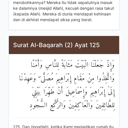
merobohkannya? Mereka itu tidak sepatutnya masuk
ke dalamnya (mesjid Allah), kecuali dengan rasa takut
(kepada Allah). Mereka di dunia mendapat kehinaan
dan di akhirat mendapat siksa yang berat.
Surat Al-Baqarah (2) Ayat 125
وَإِذْ جَعَلْنَا الْبَيْتَ مَثَابَةً لِلنَّاسِ وَأَمْنًا
وَاتَّخِذُوا مِنْ مَقَامِ إِبْرَاهِيمَ مُصَلًّى ۖ وَعَهِدْنَا
إِلَىٰ إِبْرَاهِيمَ وَإِسْمَاعِيلَ أَنْ طَهِّرَا بَيْتِيَ
لِلطَّائِفِينَ وَالْعَاكِفِينَ وَالرُّكَّعِ السُّجُودِ
125. Dan (ingatlah), ketika Kami menjadikan rumah itu