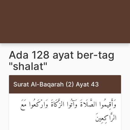
Ada 128 ayat ber-tag
"shalat"
Surat Al-Baqarah (2) Ayat 43
وَأَقِيمُوا الصَّلَاةَ وَآتُوا الزَّكَاةَ وَارْكَعُوا مَعَ
الرَّاكِعِينَ