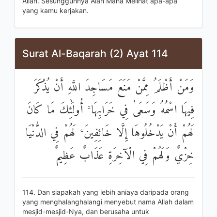
Allah. Sesungguhnya Alah Maha Melihat apa-apa
yang kamu kerjakan.
Surat Al-Baqarah (2) Ayat 114
وَمَنْ أَظْلَمُ مِمَّنْ مَنَعَ مَسَاجِدَ اللَّهِ أَنْ يُذْكَرَ
فِيهَا اسْمُهُ وَسَعَىٰ فِي خَرَابِهَا ۚ أُولَٰئِكَ مَا كَانَ
لَهُمْ أَنْ يَدْخُلُوهَا إِلَّا خَائِفِينَ ۚ لَهُمْ فِي الدُّنْيَا
خِزْيٌ وَلَهُمْ فِي الْآخِرَةِ عَذَابٌ عَظِيمٌ
114. Dan siapakah yang lebih aniaya daripada orang
yang menghalanghalangi menyebut nama Allah dalam
mesjid-mesjid-Nya, dan berusaha untuk