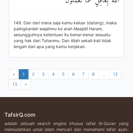
اللَّهُ بِغَافِلٍ عَمَّا تَعْمَلُونَ
149. Dan dari mana saja kamu keluar (datang), maka
palingkanlah wajahmu ke arah Masjidil Haram,
sesungguhnya ketentuan itu benar-benar sesuatu
yang hak dari Tuhanmu. Dan Allah sekali-kali tidak
lengah dari apa yang kamu kerjakan.
«
1
2
3
4
5
6
7
8
...
12
13
»
TafsirQ.com
adalah sebuah search engine khusus tafsir Al-Quran yang
memudahkan umat islam mencari dan memahami tafsir ayat-