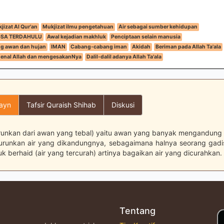
jizat Al Qur'an
Mukjizat ilmu pengetahuan
Air sebagai sumber kehidupan
GSA TERDAHULU
Awal kejadian makhluk
Penciptaan selain manusia
ng awan dan hujan
IMAN
Cabang-cabang iman
Akidah
Beriman pada Allah Ta'ala
enal Allah dan mengesakanNya
Dalil-dalil adanya Allah Ta'ala
layn
Tafsir Quraish Shihab
Diskusi
runkan dari awan yang tebal) yaitu awan yang banyak mengandung 
runkan air yang dikandungnya, sebagaimana halnya seorang gad
 berhaid (air yang tercurah) artinya bagaikan air yang dicurahkan.
Tentang