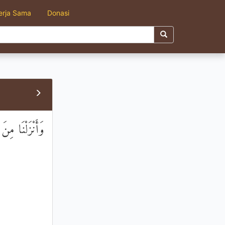
erja Sama
Donasi
وَأَنْزَلْنَا مِن