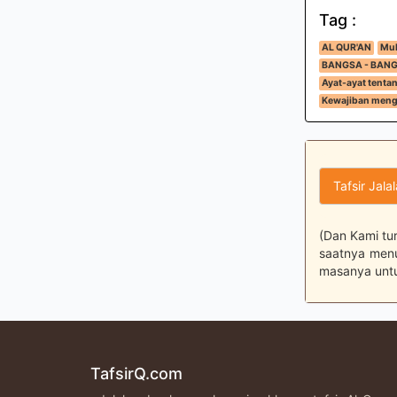
Tag :
AL QUR'AN
Muk
BANGSA - BAN
Ayat-ayat tenta
Kewajiban meng
Tafsir Jala
(Dan Kami tu
saatnya menu
masanya untuk
TafsirQ.com