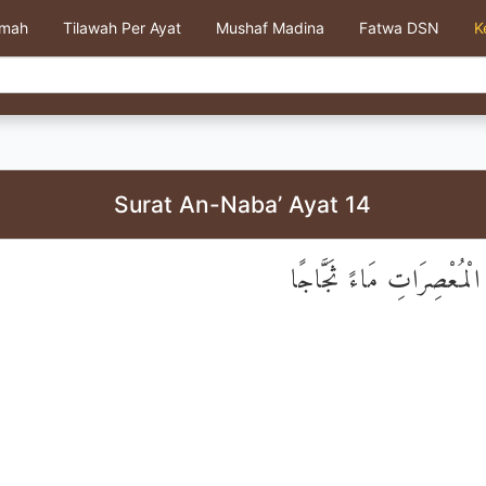
kmah
Tilawah Per Ayat
Mushaf Madina
Fatwa DSN
K
Surat An-Naba’ Ayat 14
َ الْمُعْصِرَاتِ مَاءً ثَجَّاجًا