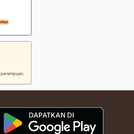
anNya
an perempuan.