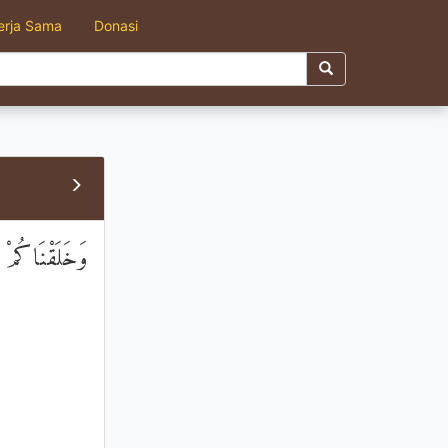
erja Sama
Donasi
وَخَلَقْنَاكُمْ 