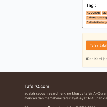
Tag :
AL QUR'AN
Muk
Cabang-cabang
Dalil-dalil adany
Tafsir Jala
(Dan Kami jad
TafsirQ.com
adalah sebuah search engine khusus tafsir Al-Qur
mencari dan memahami tafsir ayat-ayat Al-Qur'an da