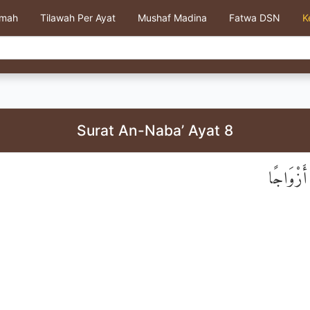
kmah
Tilawah Per Ayat
Mushaf Madina
Fatwa DSN
K
Surat An-Naba’ Ayat 8
أَزْوَاجًا