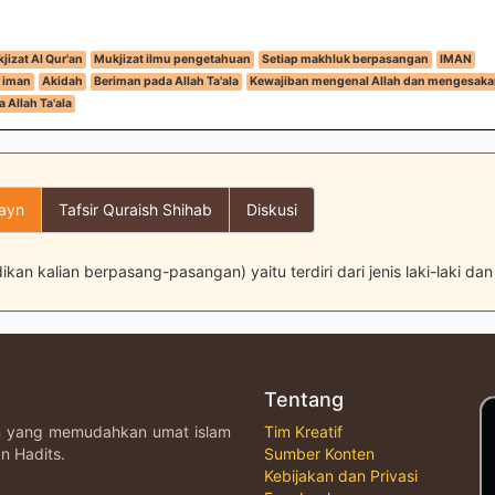
jizat Al Qur'an
Mukjizat ilmu pengetahuan
Setiap makhluk berpasangan
IMAN
 iman
Akidah
Beriman pada Allah Ta'ala
Kewajiban mengenal Allah dan mengesak
a Allah Ta'ala
layn
Tafsir Quraish Shihab
Diskusi
ikan kalian berpasang-pasangan) yaitu terdiri dari jenis laki-laki d
Tentang
an yang memudahkan umat islam
Tim Kreatif
n Hadits.
Sumber Konten
Kebijakan dan Privasi