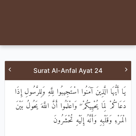
Surat Al-Anfal Ayat 24
يَا أَيُّهَا الَّذِينَ آمَنُوا اسْتَجِيبُوا لِلَّهِ وَلِلرَّسُولِ إِذَا
دَعَاكُمْ لِمَا يُحْيِيكُمْ ۖ وَاعْلَمُوا أَنَّ اللَّهَ يَحُولُ بَيْنَ
الْمَرْءِ وَقَلْبِهِ وَأَنَّهُ إِلَيْهِ تُحْشَرُونَ