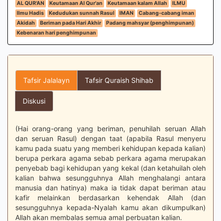
AL QUR'AN
Keutamaan Al Qur'an
Keutamaan kalam Allah
ILMU
Ilmu Hadis
Kedudukan sunnah Rasul
IMAN
Cabang-cabang iman
Akidah
Beriman pada Hari Akhir
Padang mahsyar (penghimpunan)
Kebenaran hari penghimpunan
Tafsir Jalalayn
Tafsir Quraish Shihab
Diskusi
(Hai orang-orang yang beriman, penuhilah seruan Allah
dan seruan Rasul) dengan taat (apabila Rasul menyeru
kamu pada suatu yang memberi kehidupan kepada kalian)
berupa perkara agama sebab perkara agama merupakan
penyebab bagi kehidupan yang kekal (dan ketahuilah oleh
kalian bahwa sesungguhnya Allah menghalangi antara
manusia dan hatinya) maka ia tidak dapat beriman atau
kafir melainkan berdasarkan kehendak Allah (dan
sesungguhnya kepada-Nyalah kamu akan dikumpulkan)
Allah akan membalas semua amal perbuatan kalian.