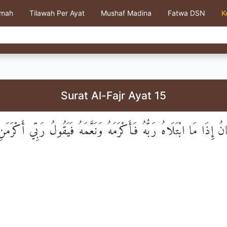
kmah
Tilawah Per Ayat
Mushaf Madina
Fatwa DSN
K
Surat Al-Fajr Ayat 15
َانُ إِذَا مَا ابْتَلَاهُ رَبُّهُ فَأَكْرَمَهُ وَنَعَّمَهُ فَيَقُولُ رَبِّي أَكْرَمَن