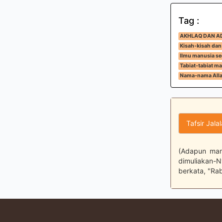
Tag :
AKHLAQ DAN A
Kisah-kisah dan
Ilmu manusia se
Tabiat-tabiat m
Nama-nama Alla
Tafsir Jala
(Adapun manu
dimuliakan-N
berkata, "Ra