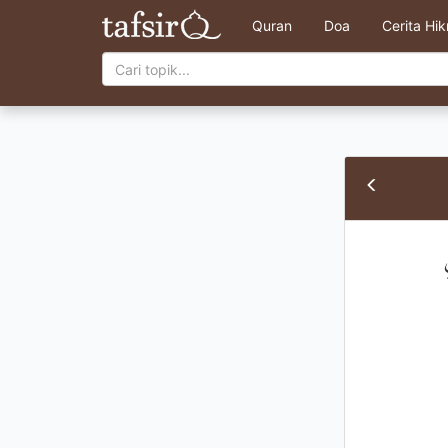
Quran
Doa
Cerita Hi
ِ