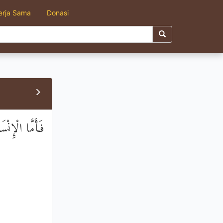
erja Sama
Donasi
فَأَمَّا الْإِنْس