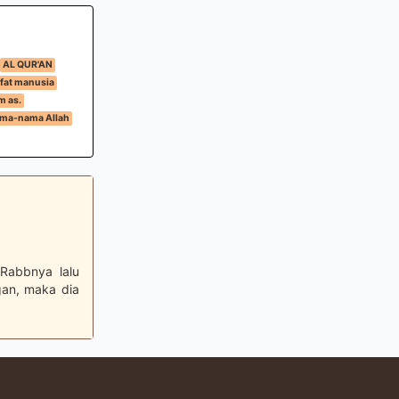
AL QUR'AN
ifat manusia
m as.
ama-nama Allah
 Rabbnya lalu
gan, maka dia