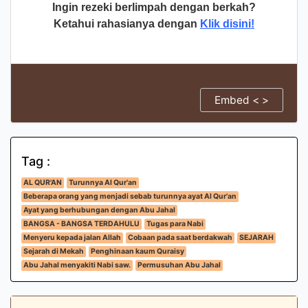
Ingin rezeki berlimpah dengan berkah?
Ketahui rahasianya dengan
Klik disini!
Embed < >
Tag :
AL QUR'AN
Turunnya Al Qur'an
Beberapa orang yang menjadi sebab turunnya ayat Al Qur'an
Ayat yang berhubungan dengan Abu Jahal
BANGSA - BANGSA TERDAHULU
Tugas para Nabi
Menyeru kepada jalan Allah
Cobaan pada saat berdakwah
SEJARAH
Sejarah di Mekah
Penghinaan kaum Quraisy
Abu Jahal menyakiti Nabi saw.
Permusuhan Abu Jahal