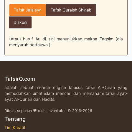
Tafsir Jalalayn
Tafsir Quraish Shihab
Diskusi
(Atau) huruf Au di sini menunjukkan makna Taqsim (dia
menyuruh bertakwa.)
TafsirQ.com
adalah sebuah search engine khusus tafsir Al-Quran yang
memudahkan umat islam mencari dan memahami tafsir ayat-
ayat Al-Qur'an dan Hadits.
Dibuat sepenuh ♥ oleh JavanLabs. © 2015-2026
Tentang
Tim Kreatif