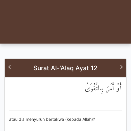
Surat Al-'Alaq Ayat 12
أَوْ أَمَرَ بِالتَّقْوَىٰ
atau dia menyuruh bertakwa (kepada Allah)?