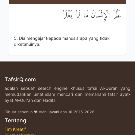
عَلَّمَ الْإِنْسَانَ مَا لَمْ يَعْلَمْ
5. Dia mengajar kepada manusia apa yang tidak
diketahuinya.
TafsirQ.com
adalah sebuah search engine khusus tafsir Al-Quran yang
memudahkan umat islam mencari dan memahami tafsir ayat-
ayat Al-Qur'an dan Hadits.
Dibuat sepenuh ♥ oleh JavanLabs. © 2015-2026
Tentang
Tim Kreatif