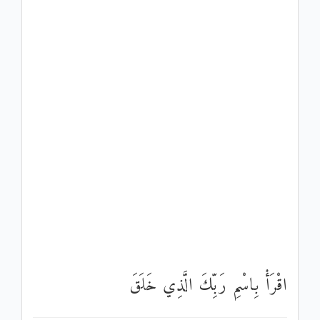
اقْرَأْ بِاسْمِ رَبِّكَ الَّذِي خَلَقَ