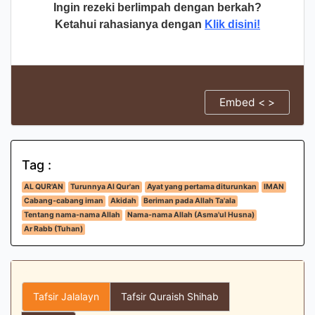
Ingin rezeki berlimpah dengan berkah?
Ketahui rahasianya dengan
Klik disini!
Embed < >
Tag :
AL QUR'AN
Turunnya Al Qur'an
Ayat yang pertama diturunkan
IMAN
Cabang-cabang iman
Akidah
Beriman pada Allah Ta'ala
Tentang nama-nama Allah
Nama-nama Allah (Asma'ul Husna)
Ar Rabb (Tuhan)
Tafsir Jalalayn
Tafsir Quraish Shihab