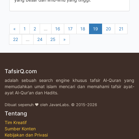
«
1
2
...
16
17
18
19
20
21
22
...
24
25
»
TafsirQ.com
adalah sebuah search engine khusus tafsir Al-Quran yang
memudahkan umat islam mencari dan memahami tafsir ayat-
ayat Al-Qur'an dan Hadits.
Dibuat sepenuh ♥ oleh JavanLabs. © 2015-2026
Tentang
Tim Kreatif
Sumber Konten
Kebijakan dan Privasi