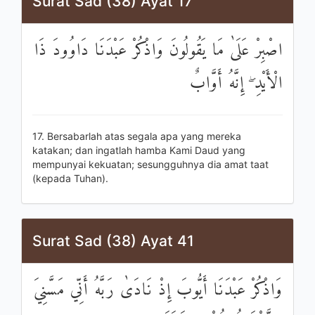
Surat Sad (38) Ayat 17
اصْبِرْ عَلَىٰ مَا يَقُولُونَ وَاذْكُرْ عَبْدَنَا دَاوُودَ ذَا
الْأَيْدِ ۖ إِنَّهُ أَوَّابٌ
17. Bersabarlah atas segala apa yang mereka
katakan; dan ingatlah hamba Kami Daud yang
mempunyai kekuatan; sesungguhnya dia amat taat
(kepada Tuhan).
Surat Sad (38) Ayat 41
وَاذْكُرْ عَبْدَنَا أَيُّوبَ إِذْ نَادَىٰ رَبَّهُ أَنِّي مَسَّنِيَ