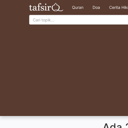
Quran
Doa
Cerita Hi
Ada 