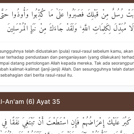
ِبَتْ رُسُلٌ مِنْ قَبْلِكَ فَصَبَرُوا عَلَىٰ مَا كُذِّبُوا وَأُوذُوا حَتَّىٰ
لَا مُبَدِّلَ لِكَلِمَاتِ اللَّهِ ۚ وَلَقَدْ جَاءَكَ مِنْ نَبَإِ الْمُرْسَلِينَ
sungguhnya telah didustakan (pula) rasul-rasul sebelum kamu, akan 
ar terhadap pendustaan dan penganiayaan (yang dilakukan) terha
mpai datang pertolongan Allah kepada mereka. Tak ada seorangpu
ah kalimat-kalimat (janji-janji) Allah. Dan sesungguhnya telah data
bahagian dari berita rasul-rasul itu.
Al-An'am (6) Ayat 35
كَبُرَ عَلَيْكَ إِعْرَاضُهُمْ فَإِنِ اسْتَطَعْتَ أَنْ تَبْتَغِيَ نَفَقًا فِ