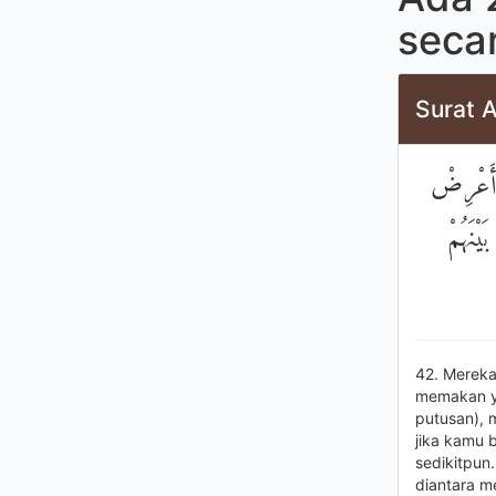
seca
Surat A
ْ أَعْرِضْ
ْنَهُمْ
42. Mereka
memakan ya
putusan), 
jika kamu 
sedikitpun
diantara m