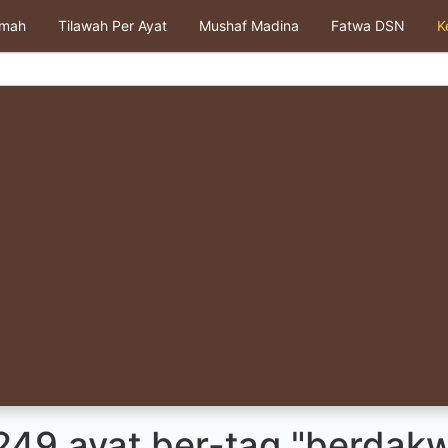
kmah
Tilawah Per Ayat
Mushaf Madina
Fatwa DSN
K
249 ayat ber-tag "berdak