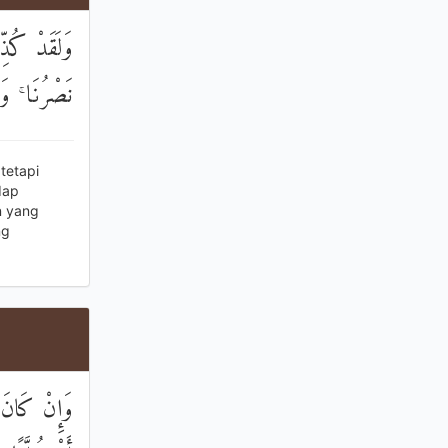
وَلَقَدْ كُذّ
نَصْرُنَا ۚ وَ
tetapi
dap
n yang
ng
وَإِنْ كَانَ 