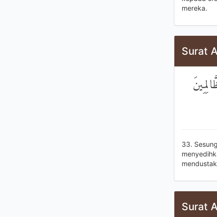
mereka.
Surat 
َالِمِينَ
33. Sesun
menyedihka
mendustaka
Surat 