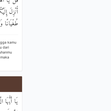
قُلْ يَا أَهْل
أُنْزِلَ إِلَي
طُغْيَانًا وَك
ingga kamu
u dari
Tuhanmu
 maka
يَا أَيُّهَا ا