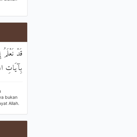
قَدْ نَعْلَمُ إ
بِآيَاتِ اللّ
u
nya bukan
yat Allah.