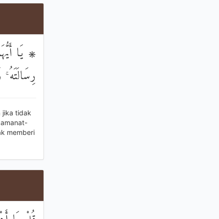
يَا أَيُّهَا ا
رِسَالَتَهُ ۚ 
jika tidak
 amanat-
dak memberi