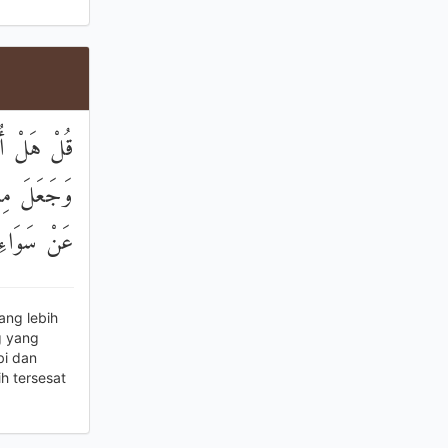
قُلْ هَلْ أُنَ
وَجَعَلَ مِنْه
عَنْ سَوَاءِ 
ang lebih
g yang
bi dan
h tersesat