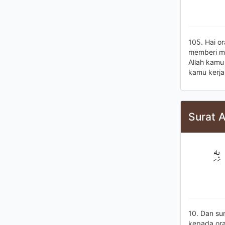
105. Hai or
memberi m
Allah kamu
kamu kerja
Surat A
بِهِ
10. Dan su
kepada ora