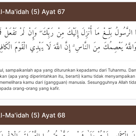
l-Ma'idah (5) Ayat 67
لرَّسُولُ بَلِّغْ مَا أُنْزِلَ إِلَيْكَ مِنْ رَبِّكَ ۖ وَإِنْ لَمْ تَفْعَلْ فَمَا
وَاللَّهُ يَعْصِمُكَ مِنَ النَّاسِ ۗ إِنَّ اللَّهَ لَا يَهْدِي الْقَوْمَ الْكَافِ
sul, sampaikanlah apa yang diturunkan kepadamu dari Tuhanmu. Dan 
kan (apa yang diperintahkan itu, berarti) kamu tidak menyampaikan
 memelihara kamu dari (gangguan) manusia. Sesungguhnya Allah ti
epada orang-orang yang kafir.
l-Ma'idah (5) Ayat 68