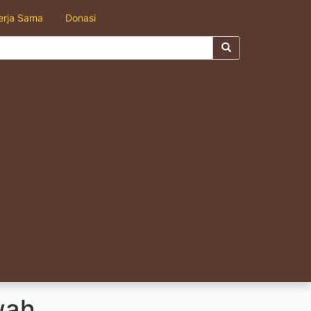
erja Sama
Donasi
wah