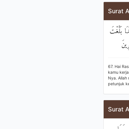
Surat A
۞  بَلَّغْتَ
رِينَ
67. Hai Ra
kamu kerja
Nya. Allah
petunjuk k
Surat A