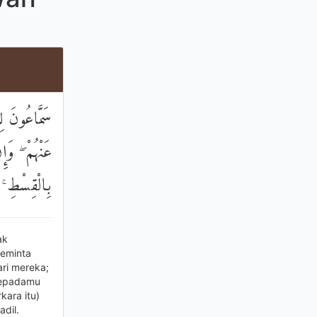
سَمَّاعُونَ ل
عَنْهُمْ ۖ وَ
بِالْقِسْطِ ۚ 
ak
eminta
ari mereka;
kepadamu
ara itu)
dil.