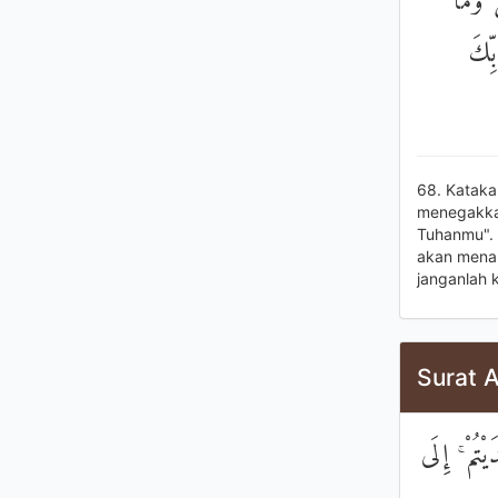
َ وَمَا
بِّكَ
68. Kataka
menegakkan
Tuhanmu".
akan mena
janganlah 
Surat A
ْتُمْ ۚ إِلَى