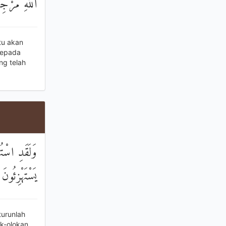
اللَّهِ مَرْجِع
tu akan
kepada
g telah
وَلَقَدِ اسْتُ
يَسْتَهْزِئُونَ
turunlah
k-olokan