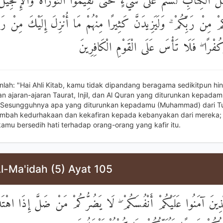
َ الْكِتَابِ لَسْتُمْ عَلَىٰ شَيْءٍ حَتَّىٰ تُقِيمُوا التَّوْرَاةَ وَالْإِنْجِيل
ْكُمْ مِنْ رَبِّكُمْ ۗ وَلَيَزِيدَنَّ كَثِيرًا مِنْهُمْ مَا أُنْزِلَ إِلَيْكَ مِنْ رَ
ُفْرًا ۖ فَلَا تَأْسَ عَلَى الْقَوْمِ الْكَافِرِينَ
nlah: "Hai Ahli Kitab, kamu tidak dipandang beragama sedikitpun h
 ajaran-ajaran Taurat, Injil, dan Al Quran yang diturunkan kepadam
 Sesungguhnya apa yang diturunkan kepadamu (Muhammad) dari 
mbah kedurhakaan dan kekafiran kepada kebanyakan dari mereka;
kamu bersedih hati terhadap orang-orang yang kafir itu.
l-Ma'idah (5) Ayat 105
لَّذِينَ آمَنُوا عَلَيْكُمْ أَنْفُسَكُمْ ۖ لَا يَضُرُّكُمْ مَنْ ضَلَّ إِذَا اهْتَدَي