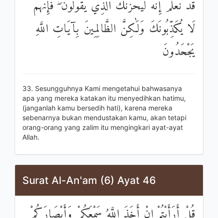
قَدْ نَعْلَمُ إِنَّهُ لَيَحْزُنُكَ الَّذِي يَقُولُونَ ۖ فَإِنَّهُمْ
لَا يُكَذِّبُونَكَ وَلَٰكِنَّ الظَّالِمِينَ بِآيَاتِ اللَّهِ
يَجْحَدُونَ
33. Sesungguhnya Kami mengetahui bahwasanya
apa yang mereka katakan itu menyedihkan hatimu,
(janganlah kamu bersedih hati), karena mereka
sebenarnya bukan mendustakan kamu, akan tetapi
orang-orang yang zalim itu mengingkari ayat-ayat
Allah.
Surat Al-An'am (6) Ayat 46
قُلْ أَرَأَيْتُمْ إِنْ أَخَذَ اللَّهُ سَمْعَكُمْ وَأَبْصَارَكُمْ