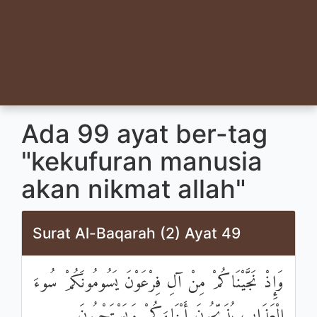
Ada 99 ayat ber-tag
"kekufuran manusia
akan nikmat allah"
Surat Al-Baqarah (2) Ayat 49
وَإِذْ نَجَّيْنَاكُمْ مِنْ آلِ فِرْعَوْنَ يَسُومُونَكُمْ سُوءَ
الْعَذَابِ يُذَبِّحُونَ أَبْنَاءَكُمْ وَيَسْتَحْيُونَ