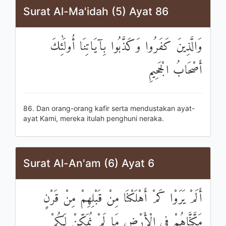
Surat Al-Ma'idah (5) Ayat 86
وَالَّذِينَ كَفَرُوا وَكَذَّبُوا بِآيَاتِنَا أُولَٰئِكَ
أَصْحَابُ الْجَحِيمِ
86. Dan orang-orang kafir serta mendustakan ayat-
ayat Kami, mereka itulah penghuni neraka.
Surat Al-An'am (6) Ayat 6
أَلَمْ يَرَوْا كَمْ أَهْلَكْنَا مِنْ قَبْلِهِمْ مِنْ قَرْنٍ
مَكَّنَّاهُمْ فِي الْأَرْضِ مَا لَمْ نُمَكِّنْ لَكُمْ