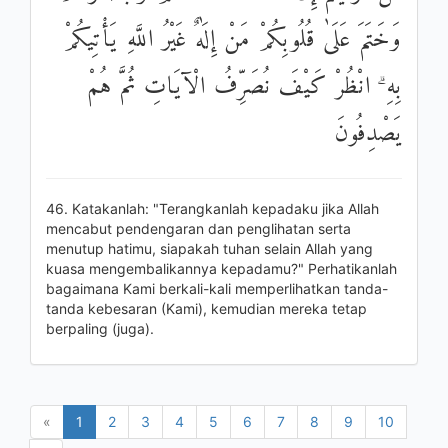
وَخَتَمَ عَلَىٰ قُلُوبِكُمْ مَنْ إِلَٰهٌ غَيْرُ اللَّهِ يَأْتِيكُمْ
بِهِ ۗ انْظُرْ كَيْفَ نُصَرِّفُ الْآيَاتِ ثُمَّ هُمْ
يَصْدِفُونَ
46. Katakanlah: "Terangkanlah kepadaku jika Allah
mencabut pendengaran dan penglihatan serta
menutup hatimu, siapakah tuhan selain Allah yang
kuasa mengembalikannya kepadamu?" Perhatikanlah
bagaimana Kami berkali-kali memperlihatkan tanda-
tanda kebesaran (Kami), kemudian mereka tetap
berpaling (juga).
«
1
2
3
4
5
6
7
8
9
10