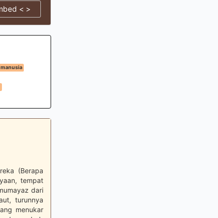
mbed < >
 manusia
h
reka (Berapa
yaan, tempat
 mumayaz dari
aut, turunnya
yang menukar