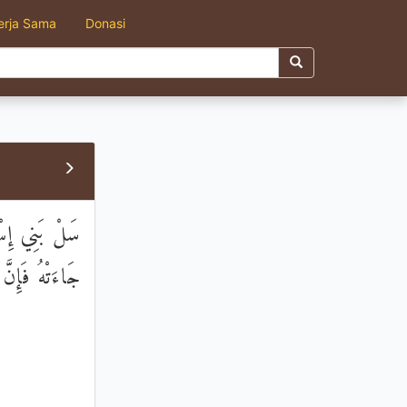
erja Sama
Donasi
سَلْ بَنِي إِسْرَ
جَاءَتْهُ فَإِنَّ