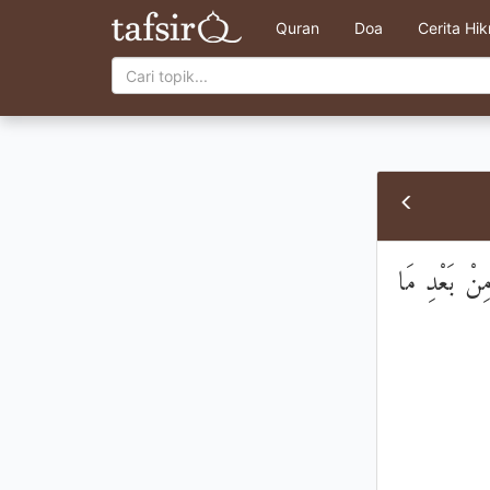
Quran
Doa
Cerita Hi
مِنْ بَعْدِ مَا