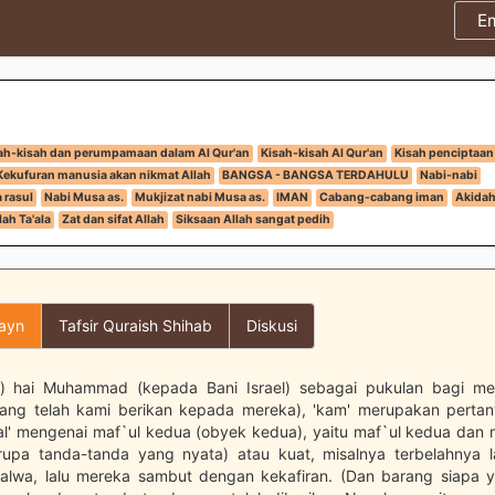
E
ah-kisah dan perumpamaan dalam Al Qur'an
Kisah-kisah Al Qur'an
Kisah penciptaan
Kekufuran manusia akan nikmat Allah
BANGSA - BANGSA TERDAHULU
Nabi-nabi
 rasul
Nabi Musa as.
Mukjizat nabi Musa as.
IMAN
Cabang-cabang iman
Akida
ah Ta'ala
Zat dan sifat Allah
Siksaan Allah sangat pedih
layn
Tafsir Quraish Shihab
Diskusi
h) hai Muhammad (kepada Bani Israel) sebagai pukulan bagi me
ang telah kami berikan kepada mereka), 'kam' merupakan pertan
sal' mengenai maf`ul kedua (obyek kedua), yaitu maf`ul kedua dan
rupa tanda-tanda yang nyata) atau kuat, misalnya terbelahnya l
alwa, lalu mereka sambut dengan kekafiran. (Dan barang siapa 