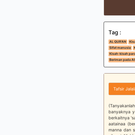
Tag :
AL QUR'AN
Kis
Sifat manusia
Kisah-kisah para
Beriman pada All
Tafsir Jala
(Tanyakanla
banyaknya y
berkaitnya '
aatainaa (be
manna dan s