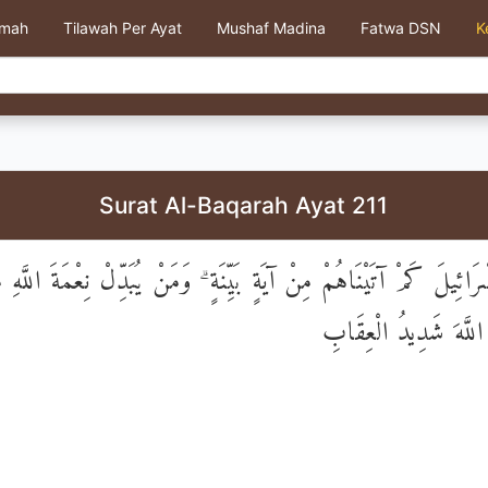
kmah
Tilawah Per Ayat
Mushaf Madina
Fatwa DSN
K
Surat Al-Baqarah Ayat 211
ائِيلَ كَمْ آتَيْنَاهُمْ مِنْ آيَةٍ بَيِّنَةٍ ۗ وَمَنْ يُبَدِّلْ نِعْمَةَ اللَّهِ 
 اللَّهَ شَدِيدُ الْعِقَابِ