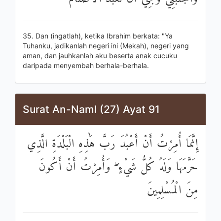
35. Dan (ingatlah), ketika Ibrahim berkata: "Ya
Tuhanku, jadikanlah negeri ini (Mekah), negeri yang
aman, dan jauhkanlah aku beserta anak cucuku
daripada menyembah berhala-berhala.
Surat An-Naml (27) Ayat 91
إِنَّمَا أُمِرْتُ أَنْ أَعْبُدَ رَبَّ هَٰذِهِ الْبَلْدَةِ الَّذِي
حَرَّمَهَا وَلَهُ كُلُّ شَيْءٍ ۖ وَأُمِرْتُ أَنْ أَكُونَ
مِنَ الْمُسْلِمِينَ