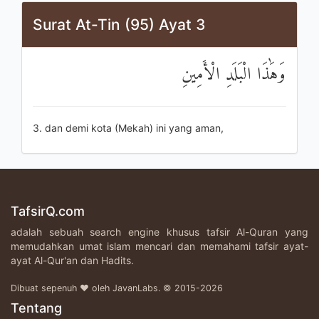
Surat At-Tin (95) Ayat 3
وَهَٰذَا الْبَلَدِ الْأَمِينِ
3. dan demi kota (Mekah) ini yang aman,
TafsirQ.com
adalah sebuah search engine khusus tafsir Al-Quran yang
memudahkan umat islam mencari dan memahami tafsir ayat-
ayat Al-Qur'an dan Hadits.
Dibuat sepenuh ♥ oleh JavanLabs. © 2015-2026
Tentang