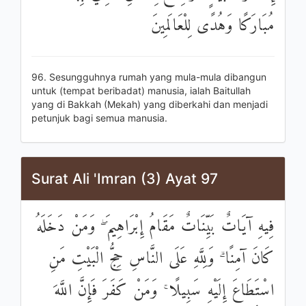
مُبَارَكًا وَهُدًى لِلْعَالَمِينَ
96. Sesungguhnya rumah yang mula-mula dibangun
untuk (tempat beribadat) manusia, ialah Baitullah
yang di Bakkah (Mekah) yang diberkahi dan menjadi
petunjuk bagi semua manusia.
Surat Ali 'Imran (3) Ayat 97
فِيهِ آيَاتٌ بَيِّنَاتٌ مَقَامُ إِبْرَاهِيمَ ۖ وَمَنْ دَخَلَهُ
كَانَ آمِنًا ۗ وَلِلَّهِ عَلَى النَّاسِ حِجُّ الْبَيْتِ مَنِ
اسْتَطَاعَ إِلَيْهِ سَبِيلًا ۚ وَمَنْ كَفَرَ فَإِنَّ اللَّهَ