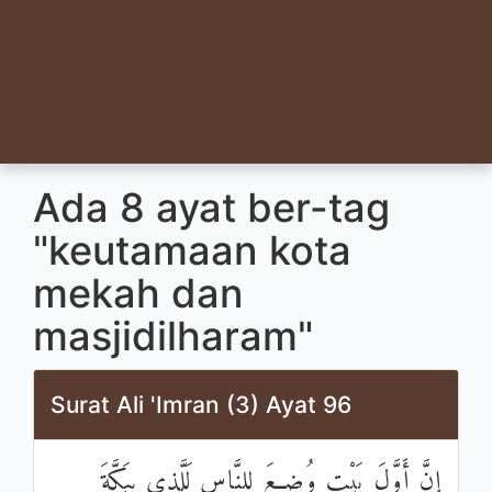
Ada 8 ayat ber-tag
"keutamaan kota
mekah dan
masjidilharam"
Surat Ali 'Imran (3) Ayat 96
إِنَّ أَوَّلَ بَيْتٍ وُضِعَ لِلنَّاسِ لَلَّذِي بِبَكَّةَ