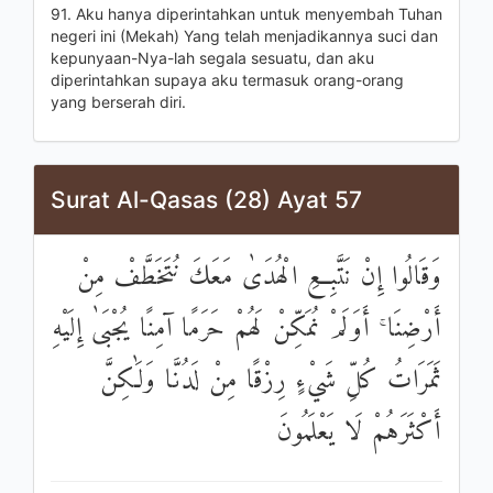
91. Aku hanya diperintahkan untuk menyembah Tuhan
negeri ini (Mekah) Yang telah menjadikannya suci dan
kepunyaan-Nya-lah segala sesuatu, dan aku
diperintahkan supaya aku termasuk orang-orang
yang berserah diri.
Surat Al-Qasas (28) Ayat 57
وَقَالُوا إِنْ نَتَّبِعِ الْهُدَىٰ مَعَكَ نُتَخَطَّفْ مِنْ
أَرْضِنَا ۚ أَوَلَمْ نُمَكِّنْ لَهُمْ حَرَمًا آمِنًا يُجْبَىٰ إِلَيْهِ
ثَمَرَاتُ كُلِّ شَيْءٍ رِزْقًا مِنْ لَدُنَّا وَلَٰكِنَّ
أَكْثَرَهُمْ لَا يَعْلَمُونَ