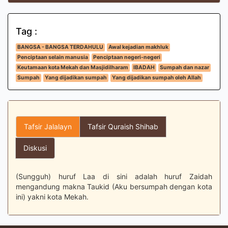
Tag :
BANGSA - BANGSA TERDAHULU
Awal kejadian makhluk
Penciptaan selain manusia
Penciptaan negeri-negeri
Keutamaan kota Mekah dan Masjidilharam
IBADAH
Sumpah dan nazar
Sumpah
Yang dijadikan sumpah
Yang dijadikan sumpah oleh Allah
Tafsir Jalalayn
Tafsir Quraish Shihab
Diskusi
(Sungguh) huruf Laa di sini adalah huruf Zaidah
mengandung makna Taukid (Aku bersumpah dengan kota
ini) yakni kota Mekah.