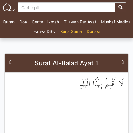
Quran
Doa
Cerita Hikmah
Tilawah Per Ayat
Mushaf Madina
Fatwa DSN
Kerja Sama
Donasi
Surat Al-Balad Ayat 1
لَا أُقْسِمُ بِهَٰذَا الْبَلَدِ