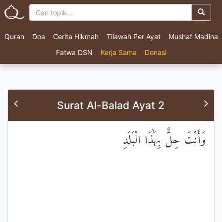
Quran
Doa
Cerita Hikmah
Tilawah Per Ayat
Mushaf Madina
Fatwa DSN
Kerja Sama
Donasi
Surat Al-Balad Ayat 2
وَأَنْتَ حِلٌّ بِهَٰذَا الْبَلَدِ