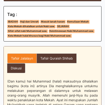
Tag :
IBADAH
Haji dan Umrah
Masuk tanah haram
Kemuliaan Mekah
Kota Mekah dihalalkan untuk Nabi saw.
SEJARAH
Sifat-sifat nabi Muhammad saw.
Keistimewaan Nabi Muhammad saw.
Kota Mekah halal khusus bagi Nabi Muhammad saw.
Tafsir Jalalayn
Tafsir Quraish Shihab
Diskusi
(Dan kamu) hai Muhammad (halal) maksudnya dihalalkan
bagimu (kota ini) artinya Dia menghalalkannya untukmu
melakukan peperangan di dalamnya untuk melawan
orang-orang musyrik. Allah memenuhi janji-Nya itu pada
waktu penaklukan kota Mekah. Ayat ini merupakan Jumlah
Mu'taridhah yang terletak di antara Qasam yang pertama