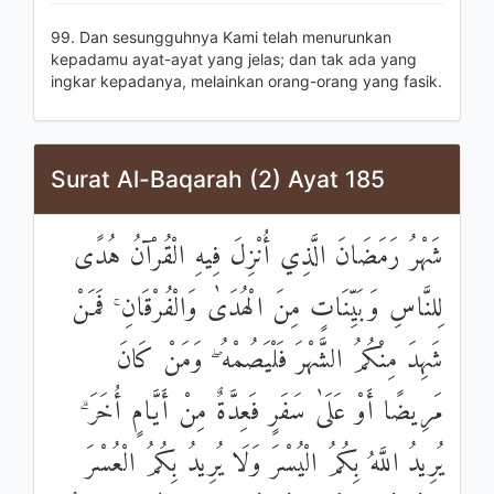
99. Dan sesungguhnya Kami telah menurunkan
kepadamu ayat-ayat yang jelas; dan tak ada yang
ingkar kepadanya, melainkan orang-orang yang fasik.
Surat Al-Baqarah (2) Ayat 185
شَهْرُ رَمَضَانَ الَّذِي أُنْزِلَ فِيهِ الْقُرْآنُ هُدًى
لِلنَّاسِ وَبَيِّنَاتٍ مِنَ الْهُدَىٰ وَالْفُرْقَانِ ۚ فَمَنْ
شَهِدَ مِنْكُمُ الشَّهْرَ فَلْيَصُمْهُ ۖ وَمَنْ كَانَ
مَرِيضًا أَوْ عَلَىٰ سَفَرٍ فَعِدَّةٌ مِنْ أَيَّامٍ أُخَرَ ۗ
يُرِيدُ اللَّهُ بِكُمُ الْيُسْرَ وَلَا يُرِيدُ بِكُمُ الْعُسْرَ