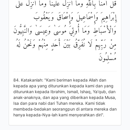
قُلْ آمَنَّا بِاللَّهِ وَمَا أُنْزِلَ عَلَيْنَا وَمَا أُنْزِلَ عَلَىٰ
إِبْرَاهِيمَ وَإِسْمَاعِيلَ وَإِسْحَاقَ وَيَعْقُوبَ
وَالْأَسْبَاطِ وَمَا أُوتِيَ مُوسَىٰ وَعِيسَىٰ وَالنَّبِيُّونَ
مِنْ رَبِّهِمْ لَا نُفَرِّقُ بَيْنَ أَحَدٍ مِنْهُمْ وَنَحْنُ لَهُ
مُسْلِمُونَ
84. Katakanlah: "Kami beriman kepada Allah dan
kepada apa yang diturunkan kepada kami dan yang
diturunkan kepada Ibrahim, Ismail, Ishaq, Ya'qub, dan
anak-anaknya, dan apa yang diberikan kepada Musa,
Isa dan para nabi dari Tuhan mereka. Kami tidak
membeda-bedakan seorangpun di antara mereka dan
hanya kepada-Nya-lah kami menyerahkan diri".