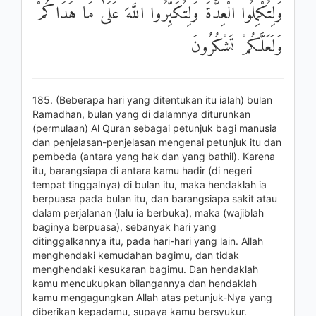
وَلِتُكْمِلُوا الْعِدَّةَ وَلِتُكَبِّرُوا اللَّهَ عَلَىٰ مَا هَدَاكُمْ
وَلَعَلَّكُمْ تَشْكُرُونَ
185. (Beberapa hari yang ditentukan itu ialah) bulan
Ramadhan, bulan yang di dalamnya diturunkan
(permulaan) Al Quran sebagai petunjuk bagi manusia
dan penjelasan-penjelasan mengenai petunjuk itu dan
pembeda (antara yang hak dan yang bathil). Karena
itu, barangsiapa di antara kamu hadir (di negeri
tempat tinggalnya) di bulan itu, maka hendaklah ia
berpuasa pada bulan itu, dan barangsiapa sakit atau
dalam perjalanan (lalu ia berbuka), maka (wajiblah
baginya berpuasa), sebanyak hari yang
ditinggalkannya itu, pada hari-hari yang lain. Allah
menghendaki kemudahan bagimu, dan tidak
menghendaki kesukaran bagimu. Dan hendaklah
kamu mencukupkan bilangannya dan hendaklah
kamu mengagungkan Allah atas petunjuk-Nya yang
diberikan kepadamu, supaya kamu bersyukur.