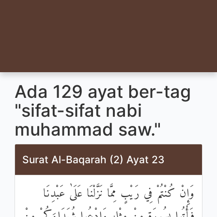
Ada 129 ayat ber-tag
"sifat-sifat nabi
muhammad saw."
Surat Al-Baqarah (2) Ayat 23
وَإِنْ كُنْتُمْ فِي رَيْبٍ مِمَّا نَزَّلْنَا عَلَىٰ عَبْدِنَا
فَأْتُوا بِسُورَةٍ مِنْ مِثْلِهِ وَادْعُوا شُهَدَاءَكُمْ مِنْ