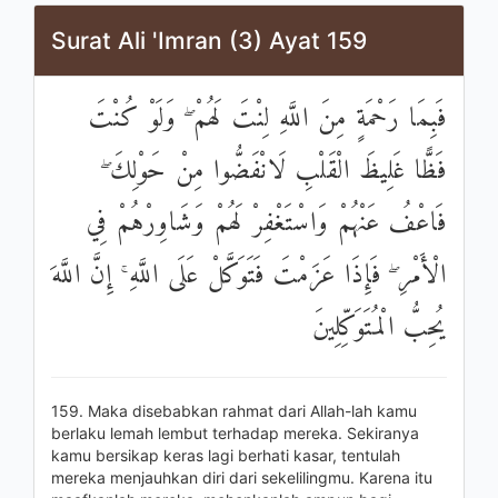
Surat Ali 'Imran (3) Ayat 159
فَبِمَا رَحْمَةٍ مِنَ اللَّهِ لِنْتَ لَهُمْ ۖ وَلَوْ كُنْتَ
فَظًّا غَلِيظَ الْقَلْبِ لَانْفَضُّوا مِنْ حَوْلِكَ ۖ
فَاعْفُ عَنْهُمْ وَاسْتَغْفِرْ لَهُمْ وَشَاوِرْهُمْ فِي
الْأَمْرِ ۖ فَإِذَا عَزَمْتَ فَتَوَكَّلْ عَلَى اللَّهِ ۚ إِنَّ اللَّهَ
يُحِبُّ الْمُتَوَكِّلِينَ
159. Maka disebabkan rahmat dari Allah-lah kamu
berlaku lemah lembut terhadap mereka. Sekiranya
kamu bersikap keras lagi berhati kasar, tentulah
mereka menjauhkan diri dari sekelilingmu. Karena itu