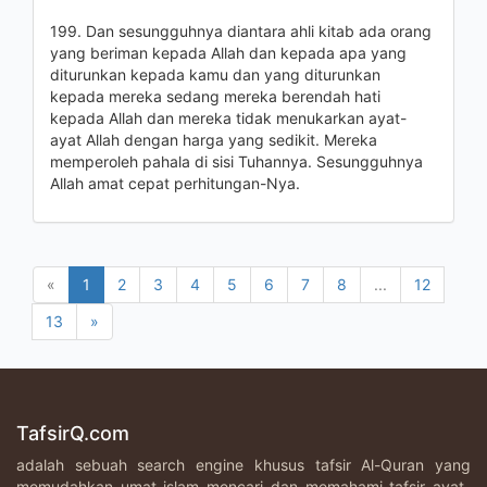
199. Dan sesungguhnya diantara ahli kitab ada orang
yang beriman kepada Allah dan kepada apa yang
diturunkan kepada kamu dan yang diturunkan
kepada mereka sedang mereka berendah hati
kepada Allah dan mereka tidak menukarkan ayat-
ayat Allah dengan harga yang sedikit. Mereka
memperoleh pahala di sisi Tuhannya. Sesungguhnya
Allah amat cepat perhitungan-Nya.
«
1
2
3
4
5
6
7
8
...
12
13
»
TafsirQ.com
adalah sebuah search engine khusus tafsir Al-Quran yang
memudahkan umat islam mencari dan memahami tafsir ayat-