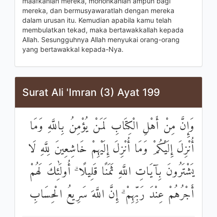
maafkanlah mereka, mohonkanlah ampun bagi
mereka, dan bermusyawaratlah dengan mereka
dalam urusan itu. Kemudian apabila kamu telah
membulatkan tekad, maka bertawakkallah kepada
Allah. Sesungguhnya Allah menyukai orang-orang
yang bertawakkal kepada-Nya.
Surat Ali 'Imran (3) Ayat 199
وَإِنَّ مِنْ أَهْلِ الْكِتَابِ لَمَنْ يُؤْمِنُ بِاللَّهِ وَمَا
أُنْزِلَ إِلَيْكُمْ وَمَا أُنْزِلَ إِلَيْهِمْ خَاشِعِينَ لِلَّهِ لَا
يَشْتَرُونَ بِآيَاتِ اللَّهِ ثَمَنًا قَلِيلًا ۗ أُولَٰئِكَ لَهُمْ
أَجْرُهُمْ عِنْدَ رَبِّهِمْ ۗ إِنَّ اللَّهَ سَرِيعُ الْحِسَابِ