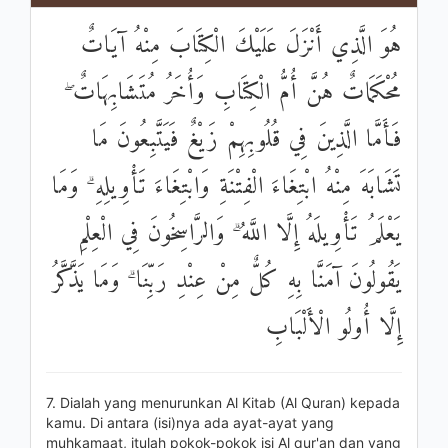
هُوَ الَّذِي أَنْزَلَ عَلَيْكَ الْكِتَابَ مِنْهُ آيَاتٌ
مُحْكَمَاتٌ هُنَّ أُمُّ الْكِتَابِ وَأُخَرُ مُتَشَابِهَاتٌ ۖ
فَأَمَّا الَّذِينَ فِي قُلُوبِهِمْ زَيْغٌ فَيَتَّبِعُونَ مَا
تَشَابَهَ مِنْهُ ابْتِغَاءَ الْفِتْنَةِ وَابْتِغَاءَ تَأْوِيلِهِ ۗ وَمَا
يَعْلَمُ تَأْوِيلَهُ إِلَّا اللَّهُ ۗ وَالرَّاسِخُونَ فِي الْعِلْمِ
يَقُولُونَ آمَنَّا بِهِ كُلٌّ مِنْ عِنْدِ رَبِّنَا ۗ وَمَا يَذَّكَّرُ
إِلَّا أُولُو الْأَلْبَابِ
7. Dialah yang menurunkan Al Kitab (Al Quran) kepada
kamu. Di antara (isi)nya ada ayat-ayat yang
muhkamaat, itulah pokok-pokok isi Al qur'an dan yang