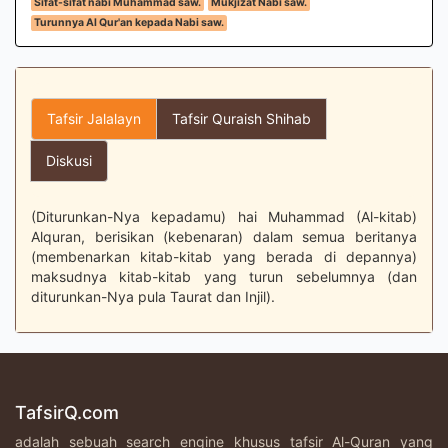
Sifat-sifat nabi Muhammad saw.
Mukjizat Nabi saw.
Turunnya Al Qur'an kepada Nabi saw.
Tafsir Jalalayn
Tafsir Quraish Shihab
Diskusi
(Diturunkan-Nya kepadamu) hai Muhammad (Al-kitab)
Alquran, berisikan (kebenaran) dalam semua beritanya
(membenarkan kitab-kitab yang berada di depannya)
maksudnya kitab-kitab yang turun sebelumnya (dan
diturunkan-Nya pula Taurat dan Injil).
TafsirQ.com
adalah sebuah search engine khusus tafsir Al-Quran yang