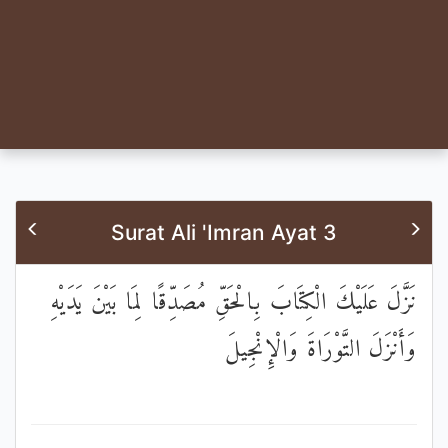
Surat Ali 'Imran Ayat 3
نَزَّلَ عَلَيْكَ الْكِتَابَ بِالْحَقِّ مُصَدِّقًا لِمَا بَيْنَ يَدَيْهِ
وَأَنْزَلَ التَّوْرَاةَ وَالْإِنْجِيلَ