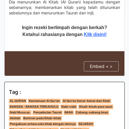
Dia menurunkan Al Kitab (Al Quran) kepadamu dengan
sebenarnya; membenarkan kitab yang telah diturunkan
sebelumnya dan menurunkan Taurat dan Injil,
Ingin rezeki berlimpah dengan berkah?
Ketahui rahasianya dengan
Klik disini!
Embed < >
Tag :
AL QUR'AN
Keutamaan Al Qur'an
Al Qur'an benar-benar dari Allah
BANGSA - BANGSA TERDAHULU
Nabi-nabi
Kisah-kisah para rasul
Nabi Musa as.
Penyebutan Taurat
IMAN
Cabang-cabang iman
Akidah
Beriman pada Kitab-kitab
Pengakuan antara satu kitab dengan lainnya
SEJARAH