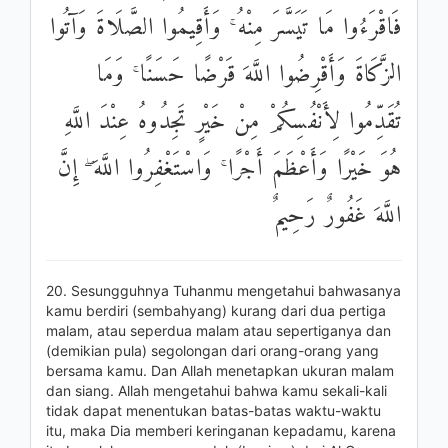
فَاقْرَءُوا مَا تَيَسَّرَ مِنْهُ ۚ وَأَقِيمُوا الصَّلَاةَ وَآتُوا
الزَّكَاةَ وَأَقْرِضُوا اللَّهَ قَرْضًا حَسَنًا ۚ وَمَا
تُقَدِّمُوا لِأَنْفُسِكُمْ مِنْ خَيْرٍ تَجِدُوهُ عِنْدَ اللَّهِ
هُوَ خَيْرًا وَأَعْظَمَ أَجْرًا ۚ وَاسْتَغْفِرُوا اللَّهَ ۖ إِنَّ
اللَّهَ غَفُورٌ رَحِيمٌ
20. Sesungguhnya Tuhanmu mengetahui bahwasanya
kamu berdiri (sembahyang) kurang dari dua pertiga
malam, atau seperdua malam atau sepertiganya dan
(demikian pula) segolongan dari orang-orang yang
bersama kamu. Dan Allah menetapkan ukuran malam
dan siang. Allah mengetahui bahwa kamu sekali-kali
tidak dapat menentukan batas-batas waktu-waktu
itu, maka Dia memberi keringanan kepadamu, karena