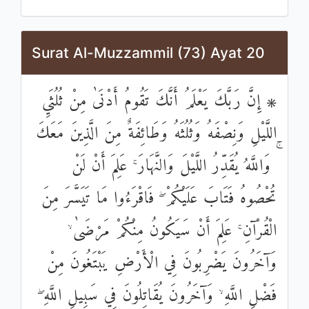
Surat Al-Muzzammil (73) Ayat 20
۞ إِنَّ رَبَّكَ يَعْلَمُ أَنَّكَ تَقُومُ أَدْنَىٰ مِنْ ثُلُثَيِ
اللَّيْلِ وَنِصْفَهُ وَثُلُثَهُ وَطَائِفَةٌ مِنَ الَّذِينَ مَعَكَ
ۚ وَاللَّهُ يُقَدِّرُ اللَّيْلَ وَالنَّهَارَ ۚ عَلِمَ أَنْ لَنْ
تُحْصُوهُ فَتَابَ عَلَيْكُمْ ۖ فَاقْرَءُوا مَا تَيَسَّرَ مِنَ
الْقُرْآنِ ۚ عَلِمَ أَنْ سَيَكُونُ مِنْكُمْ مَرْضَىٰ ۙ
وَآخَرُونَ يَضْرِبُونَ فِي الْأَرْضِ يَبْتَغُونَ مِنْ
فَضْلِ اللَّهِ ۙ وَآخَرُونَ يُقَاتِلُونَ فِي سَبِيلِ اللَّهِ ۖ