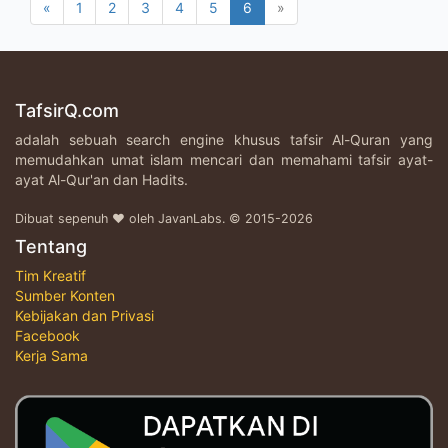
«
1
2
3
4
5
6
»
TafsirQ.com
adalah sebuah search engine khusus tafsir Al-Quran yang
memudahkan umat islam mencari dan memahami tafsir ayat-
ayat Al-Qur'an dan Hadits.
Dibuat sepenuh ♥ oleh JavanLabs. © 2015-2026
Tentang
Tim Kreatif
Sumber Konten
Kebijakan dan Privasi
Facebook
Kerja Sama