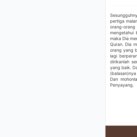
Sesungguhny
pertiga mala
orang-orang
mengetahui b
maka Dia mem
Quran. Dia m
orang yang b
lagi berpera
dirikanlah s
yang baik. D
(balasan)nya 
Dan mohonla
Penyayang.