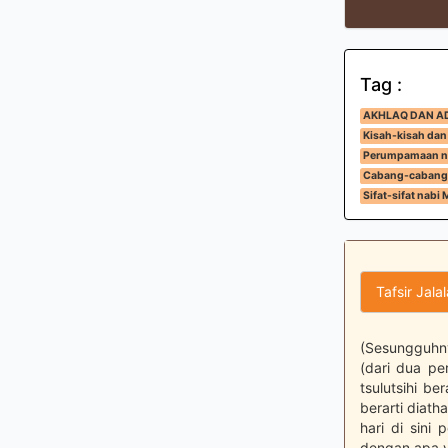
Tag :
AKHLAQ DAN A
Kisah-kisah dan
Perumpamaan na
Cabang-cabang
Sifat-sifat nab
Tafsir Jala
(Sesungguhny
(dari dua pe
tsulutsihi be
berarti diath
hari di sini
dengan apa y