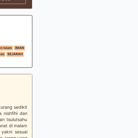
un Islam
IMAN
uas
SEJARAH
urang sedikit
 nishfihi dan
dan tsulutsahu
sunat di malam
 yakni sesuai
ng-orang yang