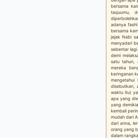
bersama kam
taquumu, d
diperbolehka
adanya fashl
bersama kam
jejak Nabi s
menyadari be
sebentar lag
demi melaksa
satu tahun, 
mereka beng
keringanan k
mengetahui 
disebutkan, 
waktu itu) y
apa yang diw
yang demikia
kembali peri
mudah dari Al
dari anna, l
orang yang be
dalam rangka 