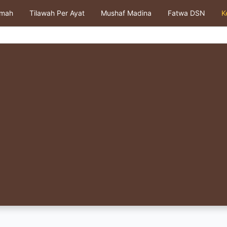
kmah
Tilawah Per Ayat
Mushaf Madina
Fatwa DSN
K