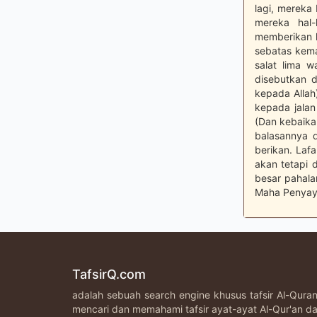
lagi, mereka 
mereka hal-
memberikan k
sebatas kema
salat lima 
disebutkan d
kepada Allah
kepada jalan
(Dan kebaikan
balasannya d
berikan. Laf
akan tetapi 
besar pahal
Maha Penyay
TafsirQ.com
adalah sebuah search engine khusus tafsir Al-Qur
mencari dan memahami tafsir ayat-ayat Al-Qur'an da