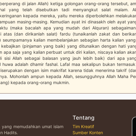
berperang di jalan Allah) ketiga golongan orang-orang tersebut, a
hal yang telah disebutkan tadi menyangkut salat malam. Ak
eringanan kepada mereka, yaitu mereka diperbolehkan melakuka
mpuan masing-masing. Kemudian ayat ini dinasakh oleh ayat ya
waktu (maka bacalah apa yang mudah dari Alquran) sebagaiman
i atas (dan dirikanlah salat) fardu (tunaikanlah zakat dan berika
) seumpamanya kalian membelanjakan sebagian harta kalian yan
 kebajikan (pinjaman yang baik) yang ditunaikan dengan hati yang 
 apa saja yang kalian perbuat untuk diri kalian, niscaya kalian a
i sisi Allah sebagai balasan yang jauh lebih baik) dari apa yang
al huwa adalah dhamir fashal. Lafal maa sekalipun bukan termasuk 
diserupakan dengan isim makrifat karena tidak menerima takrif (da
anya. Mohonlah ampun kepada Allah, sesungguhnya Allah Maha Pe
ang) kepada orang-orang mukmin.
Tentang
an yang memudahkan umat islam
Tim Kreatif
n Hadits.
Sumber Konten