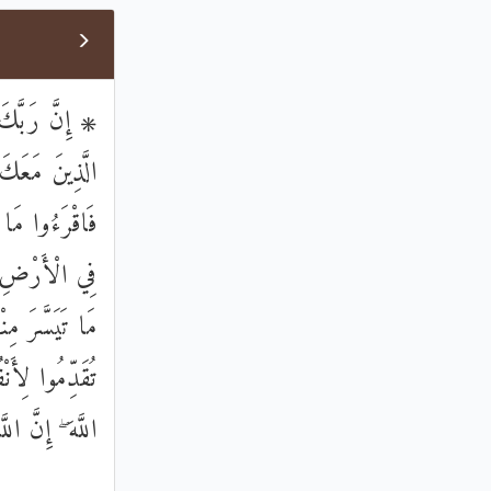
إِنَّ رَبَّكَ يَع
الَّذِينَ مَعَكَ ۖ
فَاقْرَءُوا مَا 
فِي الْأَرْضِ يَ
مَا تَيَسَّرَ مِن
تُقَدِّمُوا لِأَن
اللَّهَ ۖ إِنَّ ال