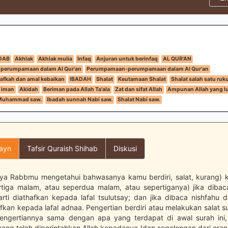
DAB
Akhlak
Akhlak mulia
Infaq
Anjuran untuk berinfaq
AL QUR'AN
 perumpamaan dalam Al Qur'an
Perumpamaan-perumpamaan dalam Al Qur'an
fkah dan amal kebaikan
IBADAH
Shalat
Keutamaan Shalat
Shalat salah satu ruk
 iman
Akidah
Beriman pada Allah Ta'ala
Zat dan sifat Allah
Ampunan Allah yang l
i Muhammad saw.
Ibadah sunnah Nabi saw.
Shalat Nabi saw.
layn
Tafsir Quraish Shihab
Diskusi
a Rabbmu mengetahui bahwasanya kamu berdiri, salat, kurang) k
rtiga malam, atau seperdua malam, atau sepertiganya) jika dibaca
rarti diathafkan kepada lafal tsulutsay; dan jika dibaca nishfahu 
afkan kepada lafal adnaa. Pengertian berdiri atau melakukan salat 
 pengertiannya sama dengan apa yang terdapat di awal surah ini,
ang telah diperintahkan Allah kepadanya (dan segolongan dari ora