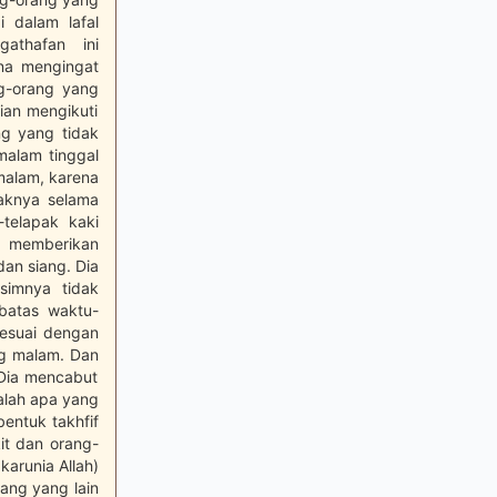
 dalam lafal
athafan ini
ena mengingat
ng-orang yang
an mengikuti
ng yang tidak
malam tinggal
malam, karena
jaknya selama
-telapak kaki
. memberikan
an siang. Dia
simnya tidak
 batas waktu-
sesuai dengan
ng malam. Dan
 Dia mencabut
alah apa yang
bentuk takhfif
it dan orang-
karunia Allah)
rang yang lain