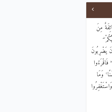
۞ فَةٌ مِنَ
َيْكُمْ
نَ يَضْرِبُونَ
 فَاقْرَءُوا
نًا ۚ وَمَا
وَاسْتَغْفِرُوا