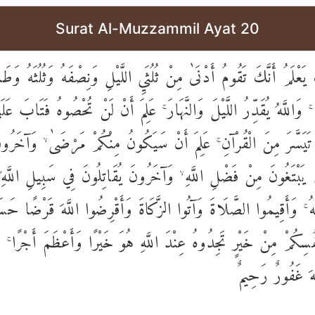
Surat Al-Muzzammil Ayat 20
ْلَمُ أَنَّكَ تَقُومُ أَدْنَىٰ مِنْ ثُلُثَيِ اللَّيْلِ وَنِصْفَهُ وَثُلُثَهُ وَطَائِ
 ۚ وَاللَّهُ يُقَدِّرُ اللَّيْلَ وَالنَّهَارَ ۚ عَلِمَ أَنْ لَنْ تُحْصُوهُ فَتَابَ عَل
تَيَسَّرَ مِنَ الْقُرْآنِ ۚ عَلِمَ أَنْ سَيَكُونُ مِنْكُمْ مَرْضَىٰ ۙ وَآخَرُو
بْتَغُونَ مِنْ فَضْلِ اللَّهِ ۙ وَآخَرُونَ يُقَاتِلُونَ فِي سَبِيلِ اللَّهِ ۖ
ْهُ ۚ وَأَقِيمُوا الصَّلَاةَ وَآتُوا الزَّكَاةَ وَأَقْرِضُوا اللَّهَ قَرْضًا حَسَ
ْفُسِكُمْ مِنْ خَيْرٍ تَجِدُوهُ عِنْدَ اللَّهِ هُوَ خَيْرًا وَأَعْظَمَ أَجْرًا ۚ 
لَّهَ غَفُورٌ رَحِيمٌ