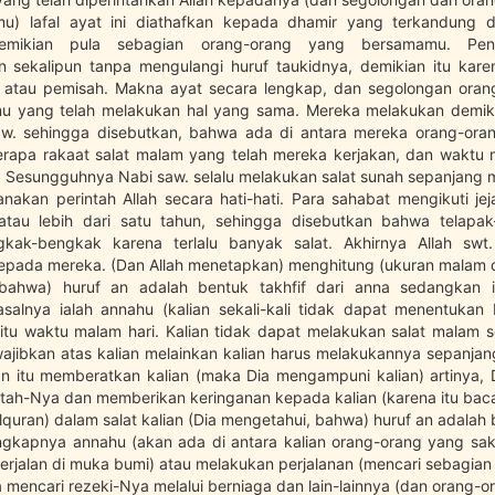
u) lafal ayat ini diathafkan kepada dhamir yang terkandung di
emikian pula sebagian orang-orang yang bersamamu. Peng
n sekalipun tanpa mengulangi huruf taukidnya, demikian itu kar
 atau pemisah. Makna ayat secara lengkap, dan segolongan ora
u yang telah melakukan hal yang sama. Mereka melakukan demiki
aw. sehingga disebutkan, bahwa ada di antara mereka orang-ora
rapa rakaat salat malam yang telah mereka kerjakan, dan waktu 
i. Sesungguhnya Nabi saw. selalu melakukan salat sunah sepanjang 
nakan perintah Allah secara hati-hati. Para sahabat mengikuti je
atau lebih dari satu tahun, sehingga disebutkan bahwa telapak
kak-bengkak karena terlalu banyak salat. Akhirnya Allah swt
epada mereka. (Dan Allah menetapkan) menghitung (ukuran malam d
bahwa) huruf an adalah bentuk takhfif dari anna sedangkan i
asalnya ialah annahu (kalian sekali-kali tidak dapat menentukan
aitu waktu malam hari. Kalian tidak dapat melakukan salat malam 
ajibkan atas kalian melainkan kalian harus melakukannya sepanja
n itu memberatkan kalian (maka Dia mengampuni kalian) artinya,
ntah-Nya dan memberikan keringanan kepada kalian (karena itu bac
quran) dalam salat kalian (Dia mengetahui, bahwa) huruf an adalah 
engkapnya annahu (akan ada di antara kalian orang-orang yang sak
rjalan di muka bumi) atau melakukan perjalanan (mencari sebagian 
mencari rezeki-Nya melalui berniaga dan lain-lainnya (dan orang-o