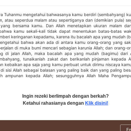
a Tuhanmu mengetahui bahwasanya kamu berdiri (sembahyang) kur
m, atau seperdua malam atau sepertiganya dan (demikian pula) se
 yang bersama kamu. Dan Allah menetapkan ukuran malam dan 
ahwa kamu sekali-kali tidak dapat menentukan batas-batas wak
beri keringanan kepadamu, karena itu bacalah apa yang mudah (ba
engetahui bahwa akan ada di antara kamu orang-orang yang sak
erjalan di muka bumi mencari sebagian karunia Allah; dan orang-or
ng di jalan Allah, maka bacalah apa yang mudah (bagimu) dari
embahyang, tunaikanlah zakat dan berikanlah pinjaman kepada A
an kebaikan apa saja yang kamu perbuat untuk dirimu niscaya ka
di sisi Allah sebagai balasan yang paling baik dan yang paling be
h ampunan kepada Allah; sesungguhnya Allah Maha Pengamp
Ingin rezeki berlimpah dengan berkah?
Ketahui rahasianya dengan
Klik disini!
E