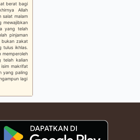
mat berat bagi
hirnya Allah
n salat malam
ng mewajibkan
a yang telah
nlah pinjaman
g bukan zakat
tulus ikhlas.
kan memperoleh
 telah kalian
isim makrifat
n yang paling
ngampun lagi