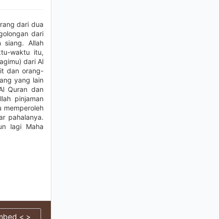
ang dari dua
golongan dari
siang. Allah
tu-waktu itu,
gimu) dari Al
it dan orang-
ang yang lain
 Al Quran dan
llah pinjaman
mu memperoleh
sar pahalanya.
un lagi Maha
mbed < >