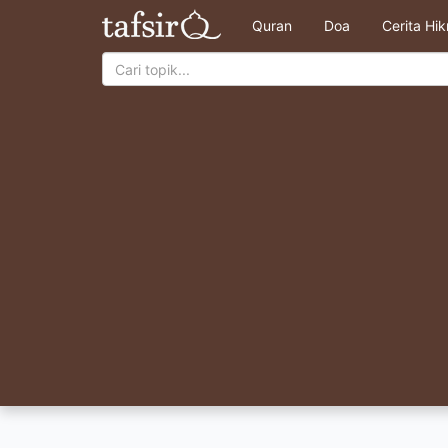
Quran
Doa
Cerita Hi