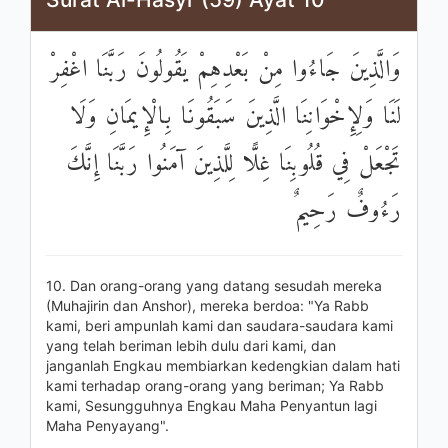
وَالَّذِينَ جَاءُوا مِنْ بَعْدِهِمْ يَقُولُونَ رَبَّنَا اغْفِرْ
لَنَا وَلِإِخْوَانِنَا الَّذِينَ سَبَقُونَا بِالْإِيمَانِ وَلَا
تَجْعَلْ فِي قُلُوبِنَا غِلًّا لِلَّذِينَ آمَنُوا رَبَّنَا إِنَّكَ
رَءُوفٌ رَحِيمٌ
10. Dan orang-orang yang datang sesudah mereka
(Muhajirin dan Anshor), mereka berdoa: "Ya Rabb
kami, beri ampunlah kami dan saudara-saudara kami
yang telah beriman lebih dulu dari kami, dan
janganlah Engkau membiarkan kedengkian dalam hati
kami terhadap orang-orang yang beriman; Ya Rabb
kami, Sesungguhnya Engkau Maha Penyantun lagi
Maha Penyayang".