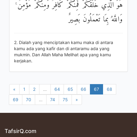
هُوَ الَّذِي خَلَقَكُمْ فَمِنْكُمْ كَافِرٌ وَمِنْكُمْ مُؤْمِنٌ ۚ
وَاللَّهُ بِمَا تَعْمَلُونَ بَصِيرٌ
2. Dialah yang menciptakan kamu maka di antara
kamu ada yang kafir dan di antaramu ada yang
mukmin. Dan Allah Maha Melihat apa yang kamu
kerjakan.
«
1
2
...
64
65
66
67
68
69
70
...
74
75
»
TafsirQ.com