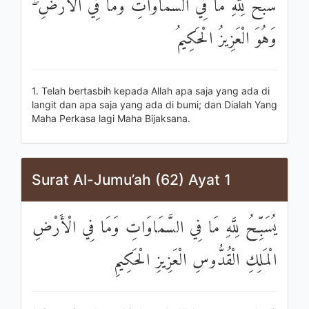
سَبَّحَ لِلَّهِ مَا فِي السَّمَاوَاتِ وَمَا فِي الْأَرْضِ ۖ
وَهُوَ الْعَزِيزُ الْحَكِيمُ
1. Telah bertasbih kepada Allah apa saja yang ada di
langit dan apa saja yang ada di bumi; dan Dialah Yang
Maha Perkasa lagi Maha Bijaksana.
Surat Al-Jumu’ah (62) Ayat 1
يُسَبِّحُ لِلَّهِ مَا فِي السَّمَاوَاتِ وَمَا فِي الْأَرْضِ
الْمَلِكِ الْقُدُّوسِ الْعَزِيزِ الْحَكِيمِ