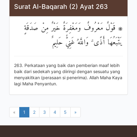
Surat Al-Baqarah (2) Ayat 263
۞ قَوْلٌ مَعْرُوفٌ وَمَغْفِرَةٌ خَيْرٌ مِنْ صَدَقَةٍ
يَتْبَعُهَا أَذًى ۗ وَاللَّهُ غَنِيٌّ حَلِيمٌ
263. Perkataan yang baik dan pemberian maaf lebih
baik dari sedekah yang diiringi dengan sesuatu yang
menyakitkan (perasaan si penerima). Allah Maha Kaya
lagi Maha Penyantun.
«
1
2
3
4
5
»