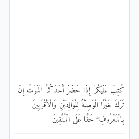
كُتِبَ عَلَيْكُمْ إِذَا حَضَرَ أَحَدَكُمُ الْمَوْتُ إِنْ
تَرَكَ خَيْرًا الْوَصِيَّةُ لِلْوَالِدَيْنِ وَالْأَقْرَبِينَ
بِالْمَعْرُوفِ ۖ حَقًّا عَلَى الْمُتَّقِينَ