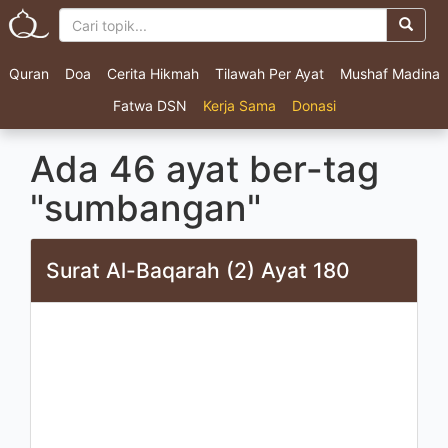
Quran
Doa
Cerita Hikmah
Tilawah Per Ayat
Mushaf Madina
Fatwa DSN
Kerja Sama
Donasi
Ada 46 ayat ber-tag
"sumbangan"
Surat Al-Baqarah (2) Ayat 180