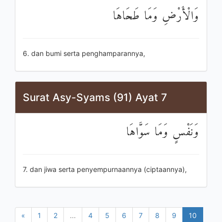
وَالْأَرْضِ وَمَا طَحَاهَا
6. dan bumi serta penghamparannya,
Surat Asy-Syams (91) Ayat 7
وَنَفْسٍ وَمَا سَوَّاهَا
7. dan jiwa serta penyempurnaannya (ciptaannya),
«
1
2
...
4
5
6
7
8
9
10