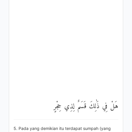
هَلْ فِي ذَٰلِكَ قَسَمٌ لِذِي حِجْرٍ
5. Pada yang demikian itu terdapat sumpah (yang