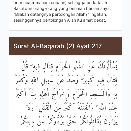
bermacam-macam cobaan) sehingga berkatalah
Rasul dan orang-orang yang beriman bersamanya:
"Bilakah datangnya pertolongan Allah?" Ingatlah,
sesungguhnya pertolongan Allah itu amat dekat.
Surat Al-Baqarah (2) Ayat 217
يَسْأَلُونَكَ عَنِ الشَّهْرِ الْحَرَامِ قِتَالٍ فِيهِ ۖ قُلْ
قِتَالٌ فِيهِ كَبِيرٌ ۖ وَصَدٌّ عَنْ سَبِيلِ اللَّهِ وَكُفْرٌ
بِهِ وَالْمَسْجِدِ الْحَرَامِ وَإِخْرَاجُ أَهْلِهِ مِنْهُ أَكْبَرُ
عِنْدَ اللَّهِ ۚ وَالْفِتْنَةُ أَكْبَرُ مِنَ الْقَتْلِ ۗ وَلَا
يَزَالُونَ يُقَاتِلُونَكُمْ حَتَّىٰ يَرُدُّوكُمْ عَنْ دِينِكُمْ