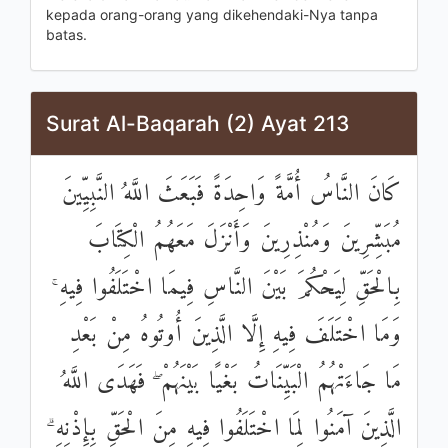
kepada orang-orang yang dikehendaki-Nya tanpa
batas.
Surat Al-Baqarah (2) Ayat 213
كَانَ النَّاسُ أُمَّةً وَاحِدَةً فَبَعَثَ اللَّهُ النَّبِيِّينَ
مُبَشِّرِينَ وَمُنْذِرِينَ وَأَنْزَلَ مَعَهُمُ الْكِتَابَ
بِالْحَقِّ لِيَحْكُمَ بَيْنَ النَّاسِ فِيمَا اخْتَلَفُوا فِيهِ ۚ
وَمَا اخْتَلَفَ فِيهِ إِلَّا الَّذِينَ أُوتُوهُ مِنْ بَعْدِ
مَا جَاءَتْهُمُ الْبَيِّنَاتُ بَغْيًا بَيْنَهُمْ ۖ فَهَدَى اللَّهُ
الَّذِينَ آمَنُوا لِمَا اخْتَلَفُوا فِيهِ مِنَ الْحَقِّ بِإِذْنِهِ ۗ