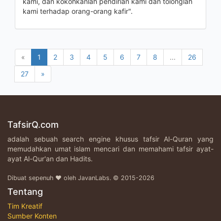
kami, dan kokohkanlah pendirian kami dan tolonglah
kami terhadap orang-orang kafir".
«
1
2
3
4
5
6
7
8
...
26
27
»
TafsirQ.com
adalah sebuah search engine khusus tafsir Al-Quran yang
memudahkan umat islam mencari dan memahami tafsir ayat-
ayat Al-Qur'an dan Hadits.
Dibuat sepenuh ♥ oleh JavanLabs. © 2015-2026
Tentang
Tim Kreatif
Sumber Konten