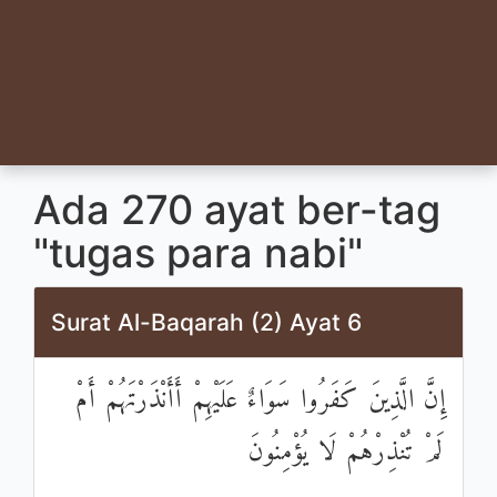
Ada 270 ayat ber-tag
"tugas para nabi"
Surat Al-Baqarah (2) Ayat 6
إِنَّ الَّذِينَ كَفَرُوا سَوَاءٌ عَلَيْهِمْ أَأَنْذَرْتَهُمْ أَمْ
لَمْ تُنْذِرْهُمْ لَا يُؤْمِنُونَ