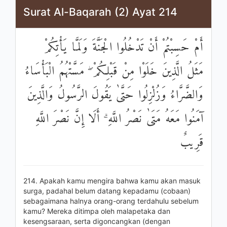
Surat Al-Baqarah (2) Ayat 214
أَمْ حَسِبْتُمْ أَنْ تَدْخُلُوا الْجَنَّةَ وَلَمَّا يَأْتِكُمْ
مَثَلُ الَّذِينَ خَلَوْا مِنْ قَبْلِكُمْ ۖ مَسَّتْهُمُ الْبَأْسَاءُ
وَالضَّرَّاءُ وَزُلْزِلُوا حَتَّىٰ يَقُولَ الرَّسُولُ وَالَّذِينَ
آمَنُوا مَعَهُ مَتَىٰ نَصْرُ اللَّهِ ۗ أَلَا إِنَّ نَصْرَ اللَّهِ
قَرِيبٌ
214. Apakah kamu mengira bahwa kamu akan masuk
surga, padahal belum datang kepadamu (cobaan)
sebagaimana halnya orang-orang terdahulu sebelum
kamu? Mereka ditimpa oleh malapetaka dan
kesengsaraan, serta digoncangkan (dengan