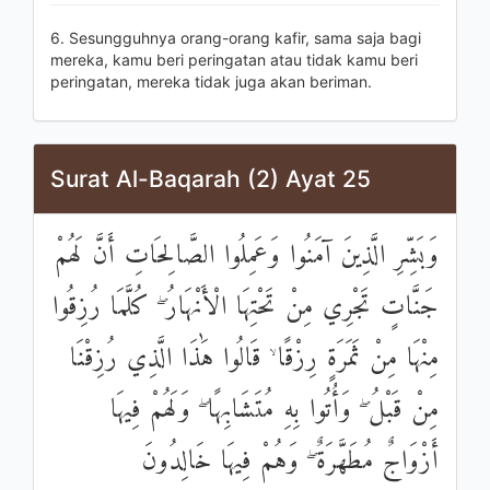
6. Sesungguhnya orang-orang kafir, sama saja bagi
mereka, kamu beri peringatan atau tidak kamu beri
peringatan, mereka tidak juga akan beriman.
Surat Al-Baqarah (2) Ayat 25
وَبَشِّرِ الَّذِينَ آمَنُوا وَعَمِلُوا الصَّالِحَاتِ أَنَّ لَهُمْ
جَنَّاتٍ تَجْرِي مِنْ تَحْتِهَا الْأَنْهَارُ ۖ كُلَّمَا رُزِقُوا
مِنْهَا مِنْ ثَمَرَةٍ رِزْقًا ۙ قَالُوا هَٰذَا الَّذِي رُزِقْنَا
مِنْ قَبْلُ ۖ وَأُتُوا بِهِ مُتَشَابِهًا ۖ وَلَهُمْ فِيهَا
أَزْوَاجٌ مُطَهَّرَةٌ ۖ وَهُمْ فِيهَا خَالِدُونَ