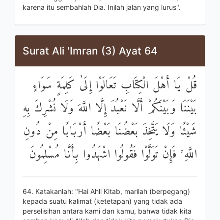
karena itu sembahlah Dia. Inilah jalan yang lurus".
Surat Ali 'Imran (3) Ayat 64
قُلْ يَا أَهْلَ الْكِتَابِ تَعَالَوْا إِلَىٰ كَلِمَةٍ سَوَاءٍ
بَيْنَنَا وَبَيْنَكُمْ أَلَّا نَعْبُدَ إِلَّا اللَّهَ وَلَا نُشْرِكَ بِهِ
شَيْئًا وَلَا يَتَّخِذَ بَعْضُنَا بَعْضًا أَرْبَابًا مِنْ دُونِ
اللَّهِ ۚ فَإِنْ تَوَلَّوْا فَقُولُوا اشْهَدُوا بِأَنَّا مُسْلِمُونَ
64. Katakanlah: "Hai Ahli Kitab, marilah (berpegang)
kepada suatu kalimat (ketetapan) yang tidak ada
perselisihan antara kami dan kamu, bahwa tidak kita