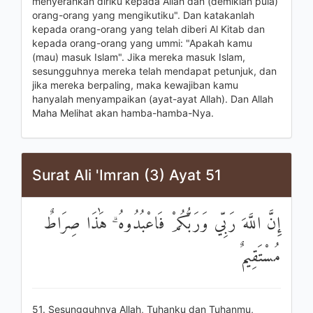
menyerahkan diriku kepada Allah dan (demikian pula)
orang-orang yang mengikutiku". Dan katakanlah
kepada orang-orang yang telah diberi Al Kitab dan
kepada orang-orang yang ummi: "Apakah kamu
(mau) masuk Islam". Jika mereka masuk Islam,
sesungguhnya mereka telah mendapat petunjuk, dan
jika mereka berpaling, maka kewajiban kamu
hanyalah menyampaikan (ayat-ayat Allah). Dan Allah
Maha Melihat akan hamba-hamba-Nya.
Surat Ali 'Imran (3) Ayat 51
إِنَّ اللَّهَ رَبِّي وَرَبُّكُمْ فَاعْبُدُوهُ ۗ هَٰذَا صِرَاطٌ
مُسْتَقِيمٌ
51. Sesungguhnya Allah, Tuhanku dan Tuhanmu,