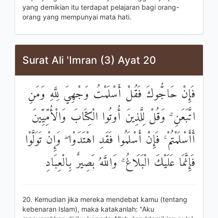
yang demikian itu terdapat pelajaran bagi orang-
orang yang mempunyai mata hati.
Surat Ali 'Imran (3) Ayat 20
فَإِنْ حَاجُّوكَ فَقُلْ أَسْلَمْتُ وَجْهِيَ لِلَّهِ وَمَنِ
اتَّبَعَنِ ۗ وَقُلْ لِلَّذِينَ أُوتُوا الْكِتَابَ وَالْأُمِّيِّينَ
أَأَسْلَمْتُمْ ۚ فَإِنْ أَسْلَمُوا فَقَدِ اهْتَدَوْا ۖ وَإِنْ تَوَلَّوْا
فَإِنَّمَا عَلَيْكَ الْبَلَاغُ ۗ وَاللَّهُ بَصِيرٌ بِالْعِبَادِ
20. Kemudian jika mereka mendebat kamu (tentang
kebenaran Islam), maka katakanlah: "Aku