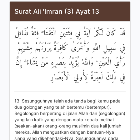
Surat Ali 'Imran (3) Ayat 13
قَدْ كَانَ لَكُمْ آيَةٌ فِي فِئَتَيْنِ الْتَقَتَا ۖ فِئَةٌ تُقَاتِلُ
فِي سَبِيلِ اللَّهِ وَأُخْرَىٰ كَافِرَةٌ يَرَوْنَهُمْ مِثْلَيْهِمْ
رَأْيَ الْعَيْنِ ۚ وَاللَّهُ يُؤَيِّدُ بِنَصْرِهِ مَنْ يَشَاءُ ۗ إِنَّ
فِي ذَٰلِكَ لَعِبْرَةً لِأُولِي الْأَبْصَارِ
13. Sesungguhnya telah ada tanda bagi kamu pada
dua golongan yang telah bertemu (bertempur).
Segolongan berperang di jalan Allah dan (segolongan)
yang lain kafir yang dengan mata kepala melihat
(seakan-akan) orang-orang muslimin dua kali jumlah
mereka. Allah menguatkan dengan bantuan-Nya
siapa yang dikehendaki-Nya. Sesungguhnya pada