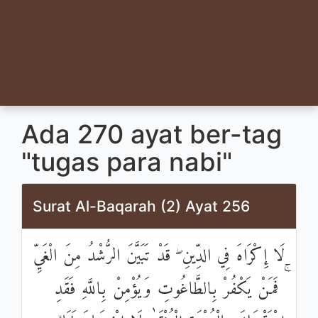
Ada 270 ayat ber-tag
"tugas para nabi"
Surat Al-Baqarah (2) Ayat 256
لَا إِكْرَاهَ فِي الدِّينِ ۖ قَدْ تَبَيَّنَ الرُّشْدُ مِنَ الْغَيِّ
ۚ فَمَنْ يَكْفُرْ بِالطَّاغُوتِ وَيُؤْمِنْ بِاللَّهِ فَقَدِ